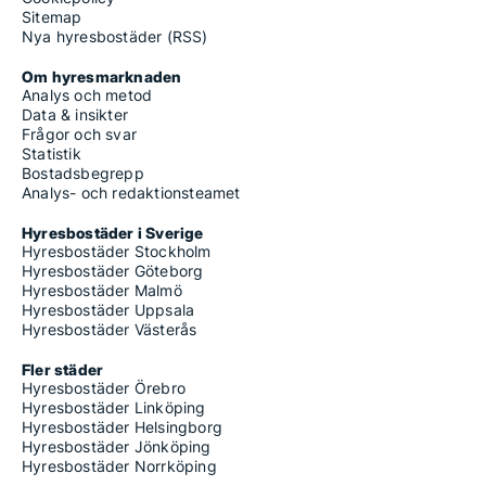
Sitemap
Nya hyresbostäder (RSS)
Om hyresmarknaden
Analys och metod
Data & insikter
Frågor och svar
Statistik
Bostadsbegrepp
Analys- och redaktionsteamet
Hyresbostäder i Sverige
Hyresbostäder Stockholm
Hyresbostäder Göteborg
Hyresbostäder Malmö
Hyresbostäder Uppsala
Hyresbostäder Västerås
Fler städer
Hyresbostäder Örebro
Hyresbostäder Linköping
Hyresbostäder Helsingborg
Hyresbostäder Jönköping
Hyresbostäder Norrköping