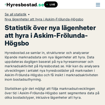
Hyresbostad
.se
LIVE
Se all statistik
Nya lägenheter att hyra i Askim-Frölunda-Högsbo
Statistik över nya lägenheter
att hyra i Askim-Frölunda-
Högsbo
Hyresbostad.se samlar in, strukturerar och analyserar
löpande marknadsdata om nya lägenheter att hyra. Data
uppdateras dagligen baserat på nya hyresannonser och
marknadsaktivitet på Hyresbostad.se. Här kan du analysera
utvecklingen i antalet nya hyresbostäder på marknaden i
Askim-Frölunda-Högsbo och få insikt i marknadsaktiviteten
inom bostadsuthyrning.
Statistiken gör det möjligt att följa marknadsutvecklingen
över tid i Askim-Frölunda-Högsbo samt segmentera data på
olika bostadstyper, inklusive lägenheter att hyra.