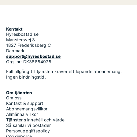
Kontakt
Hyresbostad.se
Mynstersvej 3
1827 Frederiksberg C
Danmark
support@hyresbostad.se
Org. nr: DK38854925
Full tillgång till tjänsten kräver ett löpande abonnemang.
Ingen bindningstid.
Om tjänsten
Om oss
Kontakt & support
Abonnemangsvillkor
Allmänna villkor
Tjänstens innehåll och värde
Så samlar vi bostäder
Personuppgiftspolicy
Cookiepolicy