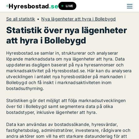
Hyresbostad
.se
LIVE
Se all statistik
Nya lägenheter att hyra i Bollebygd
Statistik över nya lägenheter
att hyra i Bollebygd
Hyresbostad.se samlar in, strukturerar och analyserar
löpande marknadsdata om nya lägenheter att hyra. Data
uppdateras dagligen baserat på nya hyresannonser och
marknadsaktivitet på Hyresbostad.se. Här kan du analysera
utvecklingen i antalet nya hyresbostäder på marknaden i
Bollebygd och få insikt i marknadsaktiviteten inom
bostadsuthyrning.
Statistiken gör det möjligt att följa marknadsutvecklingen
över tid i Bollebygd samt segmentera data på olika
bostadstyper, inklusive lägenheter att hyra.
Data kan användas av bostadssökande, hyresvärdar,
fastighetsbolag, administratörer, investerare, rådgivare och
andra aktörer som vill ha ett starkare dataunderlag för att