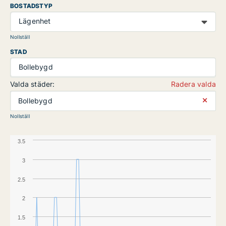
BOSTADSTYP
Lägenhet
Nollställ
STAD
Bollebygd
Valda städer:
Radera valda
⨯
Bollebygd
Nollställ
3.5
3
2.5
2
1.5