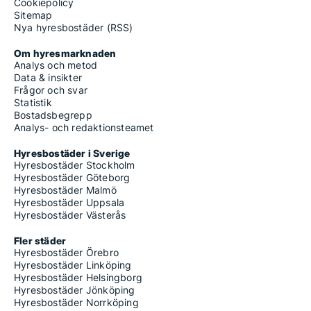
Cookiepolicy
Sitemap
Nya hyresbostäder (RSS)
Om hyresmarknaden
Analys och metod
Data & insikter
Frågor och svar
Statistik
Bostadsbegrepp
Analys- och redaktionsteamet
Hyresbostäder i Sverige
Hyresbostäder Stockholm
Hyresbostäder Göteborg
Hyresbostäder Malmö
Hyresbostäder Uppsala
Hyresbostäder Västerås
Fler städer
Hyresbostäder Örebro
Hyresbostäder Linköping
Hyresbostäder Helsingborg
Hyresbostäder Jönköping
Hyresbostäder Norrköping