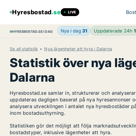
Hyresbostad
.se
Bost
LIVE
Nya i dag
31
Uppdaterade 24h
HYRESBOSTAD.SE I DAG
Se all statistik
Nya lägenheter att hyra i Dalarna
Statistik över nya läg
Dalarna
Hyresbostad.se samlar in, strukturerar och analyser
uppdateras dagligen baserat på nya hyresannonser o
analysera utvecklingen i antalet nya hyresbostäder p
inom bostadsuthyrning.
Statistiken gör det möjligt att följa marknadsutveckl
bostadstyper, inklusive lägenheter att hyra.