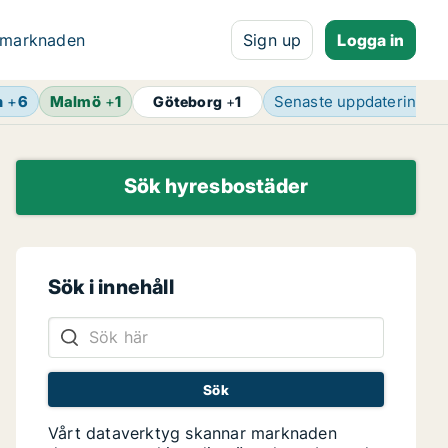
 marknaden
Sign up
Logga in
n
+
6
Malmö
+
1
Senaste uppdatering
4 
Göteborg
+
1
Sök hyresbostäder
Sök i innehåll
Vårt dataverktyg skannar marknaden