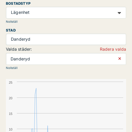
BOSTADSTYP
Lägenhet
Nollställ
STAD
Danderyd
Valda städer:
Radera valda
⨯
Danderyd
Nollställ
25
20
15
10