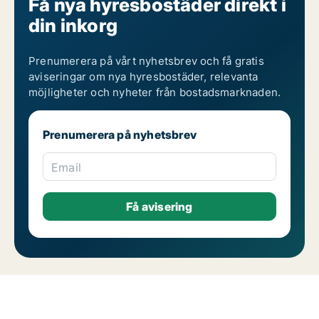
Få nya hyresbostäder direkt i
din inkorg
Prenumerera på vårt nyhetsbrev och få gratis
aviseringar om nya hyresbostäder, relevanta
möjligheter och nyheter från bostadsmarknaden.
Prenumerera på nyhetsbrev
Email