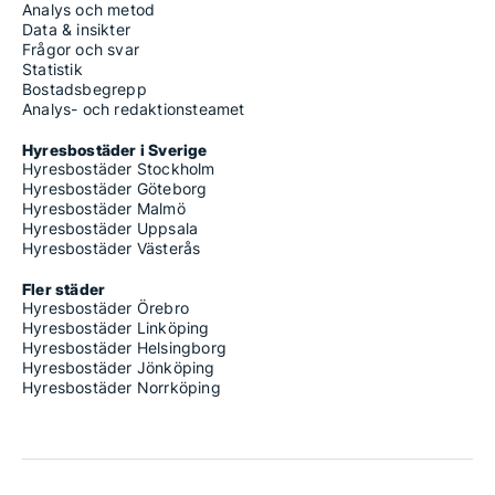
Analys och metod
Data & insikter
Frågor och svar
Statistik
Bostadsbegrepp
Analys- och redaktionsteamet
Hyresbostäder i Sverige
Hyresbostäder Stockholm
Hyresbostäder Göteborg
Hyresbostäder Malmö
Hyresbostäder Uppsala
Hyresbostäder Västerås
Fler städer
Hyresbostäder Örebro
Hyresbostäder Linköping
Hyresbostäder Helsingborg
Hyresbostäder Jönköping
Hyresbostäder Norrköping