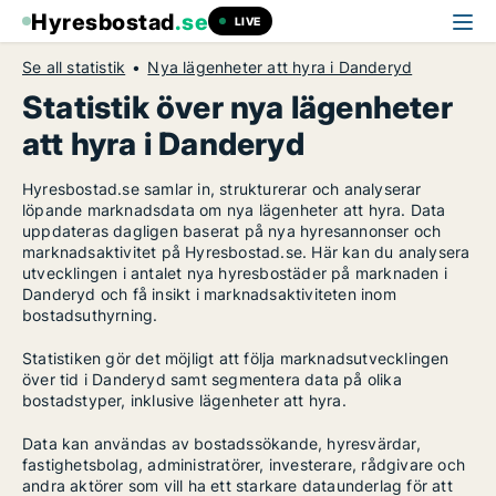
Hyresbostad
.se
LIVE
Se all statistik
Nya lägenheter att hyra i Danderyd
Statistik över nya lägenheter
att hyra i Danderyd
Hyresbostad.se samlar in, strukturerar och analyserar
löpande marknadsdata om nya lägenheter att hyra. Data
uppdateras dagligen baserat på nya hyresannonser och
marknadsaktivitet på Hyresbostad.se. Här kan du analysera
utvecklingen i antalet nya hyresbostäder på marknaden i
Danderyd och få insikt i marknadsaktiviteten inom
bostadsuthyrning.
Statistiken gör det möjligt att följa marknadsutvecklingen
över tid i Danderyd samt segmentera data på olika
bostadstyper, inklusive lägenheter att hyra.
Data kan användas av bostadssökande, hyresvärdar,
fastighetsbolag, administratörer, investerare, rådgivare och
andra aktörer som vill ha ett starkare dataunderlag för att