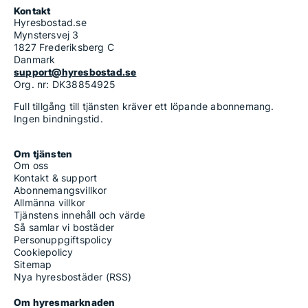
Kontakt
Hyresbostad.se
Mynstersvej 3
1827 Frederiksberg C
Danmark
support@hyresbostad.se
Org. nr: DK38854925
Full tillgång till tjänsten kräver ett löpande abonnemang.
Ingen bindningstid.
Om tjänsten
Om oss
Kontakt & support
Abonnemangsvillkor
Allmänna villkor
Tjänstens innehåll och värde
Så samlar vi bostäder
Personuppgiftspolicy
Cookiepolicy
Sitemap
Nya hyresbostäder (RSS)
Om hyresmarknaden