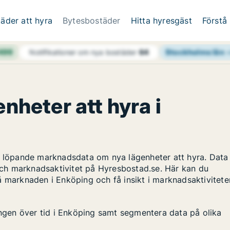
äder att hyra
Bytesbostäder
Hitta hyresgäst
Förstå
 499
Stockholms län
Notifikationer om nya bostäder
64
enheter att hyra i
ar löpande marknadsdata om nya lägenheter att hyra. Data
ch marknadsaktivitet på Hyresbostad.se. Här kan du
å marknaden i Enköping och få insikt i marknadsaktivitete
ingen över tid i Enköping samt segmentera data på olika