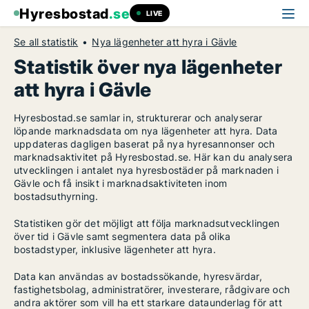
Hyresbostad
.se
LIVE
Se all statistik
Nya lägenheter att hyra i Gävle
Statistik över nya lägenheter
att hyra i Gävle
Hyresbostad.se samlar in, strukturerar och analyserar
löpande marknadsdata om nya lägenheter att hyra. Data
uppdateras dagligen baserat på nya hyresannonser och
marknadsaktivitet på Hyresbostad.se. Här kan du analysera
utvecklingen i antalet nya hyresbostäder på marknaden i
Gävle och få insikt i marknadsaktiviteten inom
bostadsuthyrning.
Statistiken gör det möjligt att följa marknadsutvecklingen
över tid i Gävle samt segmentera data på olika
bostadstyper, inklusive lägenheter att hyra.
Data kan användas av bostadssökande, hyresvärdar,
fastighetsbolag, administratörer, investerare, rådgivare och
andra aktörer som vill ha ett starkare dataunderlag för att