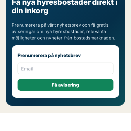
Få nya hyresbostäder direkt i
din inkorg
Prenumerera på vårt nyhetsbrev och få gratis
aviseringar om nya hyresbostäder, relevanta
möjligheter och nyheter från bostadsmarknaden.
Prenumerera på nyhetsbrev
Email