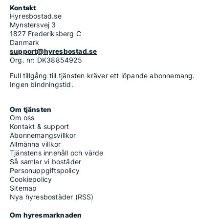
Kontakt
Hyresbostad.se
Mynstersvej 3
1827 Frederiksberg C
Danmark
support@hyresbostad.se
Org. nr: DK38854925
Full tillgång till tjänsten kräver ett löpande abonnemang.
Ingen bindningstid.
Om tjänsten
Om oss
Kontakt & support
Abonnemangsvillkor
Allmänna villkor
Tjänstens innehåll och värde
Så samlar vi bostäder
Personuppgiftspolicy
Cookiepolicy
Sitemap
Nya hyresbostäder (RSS)
Om hyresmarknaden