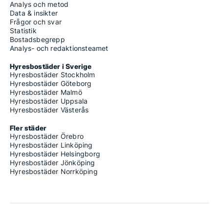
Analys och metod
Data & insikter
Frågor och svar
Statistik
Bostadsbegrepp
Analys- och redaktionsteamet
Hyresbostäder i Sverige
Hyresbostäder Stockholm
Hyresbostäder Göteborg
Hyresbostäder Malmö
Hyresbostäder Uppsala
Hyresbostäder Västerås
Fler städer
Hyresbostäder Örebro
Hyresbostäder Linköping
Hyresbostäder Helsingborg
Hyresbostäder Jönköping
Hyresbostäder Norrköping