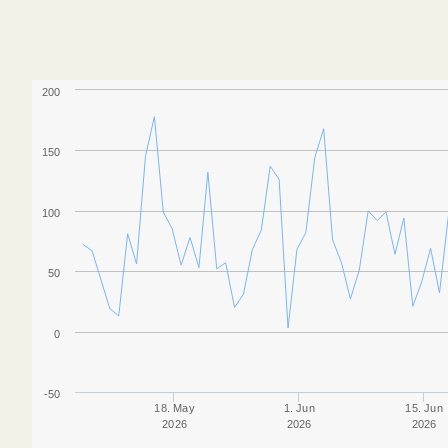
200
150
100
50
0
-50
18. May
1. Jun
15. Jun
2026
2026
2026