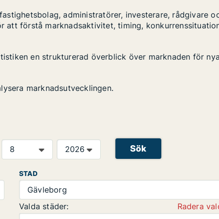
stighetsbolag, administratörer, investerare, rådgivare o
r att förstå marknadsaktivitet, timing, konkurrenssituatio
atistiken en strukturerad överblick över marknaden för ny
alysera marknadsutvecklingen.
Sök
STAD
Gävleborg
Valda städer:
Radera val