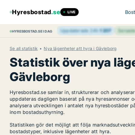
Hyresbostad
.se
Bost
LIVE
Uppdaterade 24h
1 207
Senast
HYRESBOSTAD.SE I DAG
Se all statistik
Nya lägenheter att hyra i Gävleborg
Statistik över nya läg
Gävleborg
Hyresbostad.se samlar in, strukturerar och analyser
uppdateras dagligen baserat på nya hyresannonser o
analysera utvecklingen i antalet nya hyresbostäder p
inom bostadsuthyrning.
Statistiken gör det möjligt att följa marknadsutveck
bostadstyper, inklusive lägenheter att hyra.