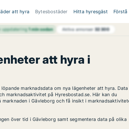
äder att hyra
Bytesbostäder
Hitta hyresgäst
Förstå
e uppdatering
1 min sedan
Aktiva annonser
32 300
enheter att hyra i
ar löpande marknadsdata om nya lägenheter att hyra. Data
ch marknadsaktivitet på Hyresbostad.se. Här kan du
å marknaden i Gävleborg och få insikt i marknadsaktivitet
lingen över tid i Gävleborg samt segmentera data på olika