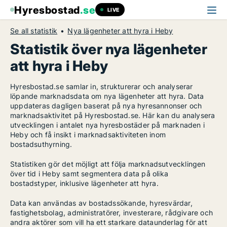
Hyresbostad
.se
LIVE
Se all statistik
Nya lägenheter att hyra i Heby
Statistik över nya lägenheter
att hyra i Heby
Hyresbostad.se samlar in, strukturerar och analyserar
löpande marknadsdata om nya lägenheter att hyra. Data
uppdateras dagligen baserat på nya hyresannonser och
marknadsaktivitet på Hyresbostad.se. Här kan du analysera
utvecklingen i antalet nya hyresbostäder på marknaden i
Heby och få insikt i marknadsaktiviteten inom
bostadsuthyrning.
Statistiken gör det möjligt att följa marknadsutvecklingen
över tid i Heby samt segmentera data på olika
bostadstyper, inklusive lägenheter att hyra.
Data kan användas av bostadssökande, hyresvärdar,
fastighetsbolag, administratörer, investerare, rådgivare och
andra aktörer som vill ha ett starkare dataunderlag för att