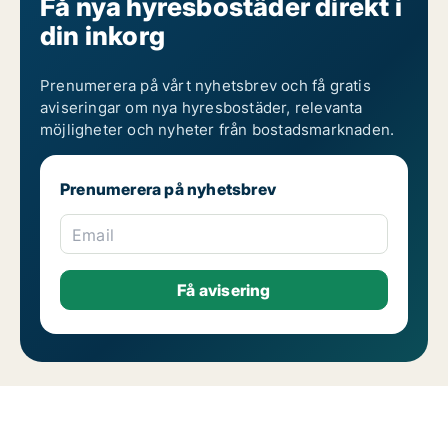
Få nya hyresbostäder direkt i
din inkorg
Prenumerera på vårt nyhetsbrev och få gratis
aviseringar om nya hyresbostäder, relevanta
möjligheter och nyheter från bostadsmarknaden.
Prenumerera på nyhetsbrev
Email