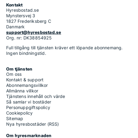
Kontakt
Hyresbostad.se
Mynstersvej 3
1827 Frederiksberg C
Danmark
support@hyresbostad.se
Org. nr: DK38854925
Full tillgång till tjänsten kräver ett löpande abonnemang.
Ingen bindningstid.
Om tjänsten
Om oss
Kontakt & support
Abonnemangsvillkor
Allmänna villkor
Tjänstens innehåll och värde
Så samlar vi bostäder
Personuppgiftspolicy
Cookiepolicy
Sitemap
Nya hyresbostäder (RSS)
Om hyresmarknaden