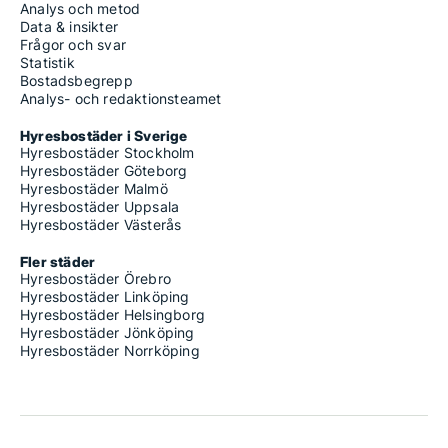
Analys och metod
Data & insikter
Frågor och svar
Statistik
Bostadsbegrepp
Analys- och redaktionsteamet
Hyresbostäder i Sverige
Hyresbostäder Stockholm
Hyresbostäder Göteborg
Hyresbostäder Malmö
Hyresbostäder Uppsala
Hyresbostäder Västerås
Fler städer
Hyresbostäder Örebro
Hyresbostäder Linköping
Hyresbostäder Helsingborg
Hyresbostäder Jönköping
Hyresbostäder Norrköping