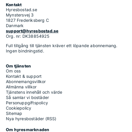
Kontakt
Hyresbostad.se
Mynstersvej 3
1827 Frederiksberg C
Danmark
support@hyresbostad.se
Org. nr: DK38854925
Full tillgång till tjänsten kräver ett löpande abonnemang.
Ingen bindningstid.
Om tjänsten
Om oss
Kontakt & support
Abonnemangsvillkor
Allmänna villkor
Tjänstens innehåll och värde
Så samlar vi bostäder
Personuppgiftspolicy
Cookiepolicy
Sitemap
Nya hyresbostäder (RSS)
Om hyresmarknaden