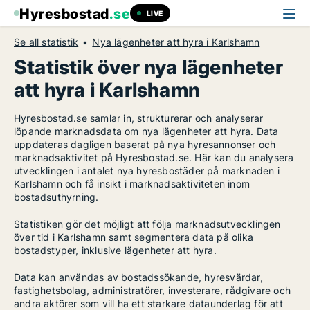
Hyresbostad
.se
LIVE
Se all statistik
Nya lägenheter att hyra i Karlshamn
Statistik över nya lägenheter
att hyra i Karlshamn
Hyresbostad.se samlar in, strukturerar och analyserar
löpande marknadsdata om nya lägenheter att hyra. Data
uppdateras dagligen baserat på nya hyresannonser och
marknadsaktivitet på Hyresbostad.se. Här kan du analysera
utvecklingen i antalet nya hyresbostäder på marknaden i
Karlshamn och få insikt i marknadsaktiviteten inom
bostadsuthyrning.
Statistiken gör det möjligt att följa marknadsutvecklingen
över tid i Karlshamn samt segmentera data på olika
bostadstyper, inklusive lägenheter att hyra.
Data kan användas av bostadssökande, hyresvärdar,
fastighetsbolag, administratörer, investerare, rådgivare och
andra aktörer som vill ha ett starkare dataunderlag för att