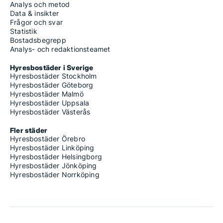
Analys och metod
Data & insikter
Frågor och svar
Statistik
Bostadsbegrepp
Analys- och redaktionsteamet
Hyresbostäder i Sverige
Hyresbostäder Stockholm
Hyresbostäder Göteborg
Hyresbostäder Malmö
Hyresbostäder Uppsala
Hyresbostäder Västerås
Fler städer
Hyresbostäder Örebro
Hyresbostäder Linköping
Hyresbostäder Helsingborg
Hyresbostäder Jönköping
Hyresbostäder Norrköping