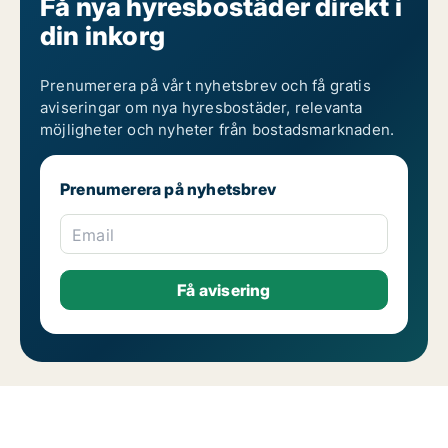
Få nya hyresbostäder direkt i
din inkorg
Prenumerera på vårt nyhetsbrev och få gratis
aviseringar om nya hyresbostäder, relevanta
möjligheter och nyheter från bostadsmarknaden.
Prenumerera på nyhetsbrev
Email