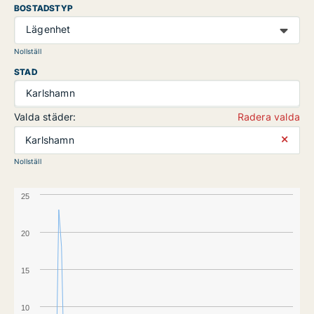
BOSTADSTYP
Lägenhet
Nollställ
STAD
Karlshamn
Valda städer:
Radera valda
⨯
Karlshamn
Nollställ
25
20
15
10