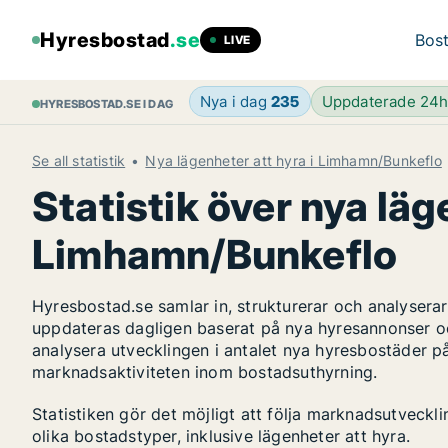
Hyresbostad
.se
Bost
LIVE
Nya i dag
235
Uppdaterade 24
HYRESBOSTAD.SE I DAG
Se all statistik
Nya lägenheter att hyra i Limhamn/Bunkeflo
Statistik över nya läg
Limhamn/Bunkeflo
Hyresbostad.se samlar in, strukturerar och analyser
uppdateras dagligen baserat på nya hyresannonser o
analysera utvecklingen i antalet nya hyresbostäder p
marknadsaktiviteten inom bostadsuthyrning.
Statistiken gör det möjligt att följa marknadsutveck
olika bostadstyper, inklusive lägenheter att hyra.