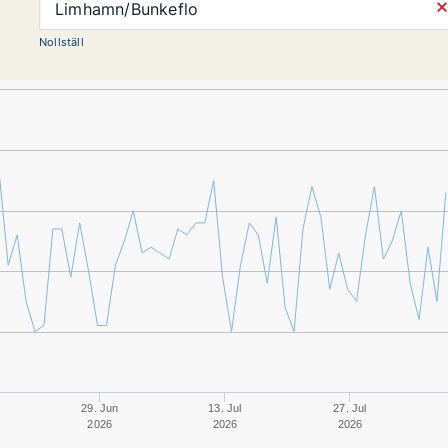
⨯
Limhamn/Bunkeflo
Nollställ
29. Jun
13. Jul
27. Jul
2026
2026
2026