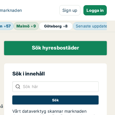
 marknaden
Sign up
Logga in
än
+
57
Malmö
+
9
Senaste uppdaterin
Göteborg
+
8
Sök hyresbostäder
Sök i innehåll
på
Vårt dataverktyg skannar marknaden