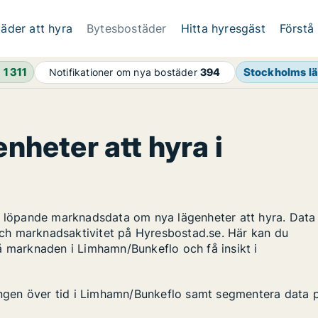
äder att hyra
Bytesbostäder
Hitta hyresgäst
Förstå
h
1 311
Stockholms l
Notifikationer om nya bostäder
394
enheter att hyra i
ar löpande marknadsdata om nya lägenheter att hyra. Data
ch marknadsaktivitet på Hyresbostad.se. Här kan du
å marknaden i Limhamn/Bunkeflo och få insikt i
lingen över tid i Limhamn/Bunkeflo samt segmentera data 