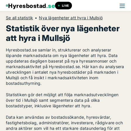
Hyresbostad
.se
LIVE
Se all statistik
Nya lägenheter att hyra i Mullsjö
Statistik över nya lägenheter
att hyra i Mullsjö
Hyresbostad.se samlar in, strukturerar och analyserar
löpande marknadsdata om nya lägenheter att hyra. Data
uppdateras dagligen baserat på nya hyresannonser och
marknadsaktivitet på Hyresbostad.se. Här kan du analysera
utvecklingen i antalet nya hyresbostäder på marknaden i
Mullsjö och få insikt i marknadsaktiviteten inom
bostadsuthyrning.
Statistiken gör det möjligt att följa marknadsutvecklingen
över tid i Mullsjö samt segmentera data på olika
bostadstyper, inklusive lägenheter att hyra.
Data kan användas av bostadssökande, hyresvärdar,
fastighetsbolag, administratörer, investerare, rådgivare och
andra aktörer som vill ha ett starkare dataunderlag för att