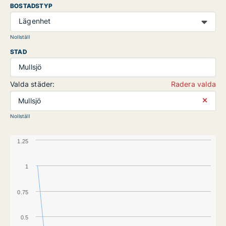
BOSTADSTYP
Lägenhet
Nollställ
STAD
Mullsjö
Valda städer:
Radera valda
⨯
Mullsjö
Nollställ
1.25
1
0.75
0.5