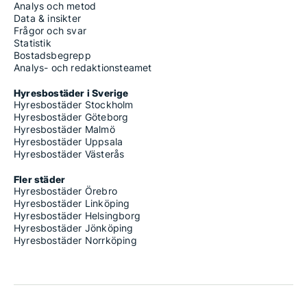
Analys och metod
Data & insikter
Frågor och svar
Statistik
Bostadsbegrepp
Analys- och redaktionsteamet
Hyresbostäder i Sverige
Hyresbostäder Stockholm
Hyresbostäder Göteborg
Hyresbostäder Malmö
Hyresbostäder Uppsala
Hyresbostäder Västerås
Fler städer
Hyresbostäder Örebro
Hyresbostäder Linköping
Hyresbostäder Helsingborg
Hyresbostäder Jönköping
Hyresbostäder Norrköping