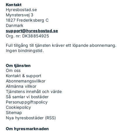
Kontakt
Hyresbostad.se
Mynstersvej 3
1827 Frederiksberg C
Danmark
support@hyresbostad.se
Org. nr: DK38854925
Full tillgång till tjänsten kräver ett löpande abonnemang.
Ingen bindningstid.
Om tjänsten
Om oss
Kontakt & support
Abonnemangsvillkor
Allmänna villkor
Tjänstens innehåll och värde
Så samlar vi bostäder
Personuppgiftspolicy
Cookiepolicy
Sitemap
Nya hyresbostäder (RSS)
Om hyresmarknaden