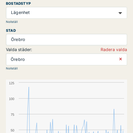
BOSTADSTYP
Lägenhet
Nollställ
STAD
Örebro
Valda städer:
Radera valda
⨯
Örebro
Nollställ
125
100
75
50