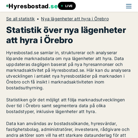
Hyresbostad
.se
LIVE
Se all statistik
Nya lägenheter att hyra i Örebro
Statistik över nya lägenheter
att hyra i Örebro
Hyresbostad.se samlar in, strukturerar och analyserar
löpande marknadsdata om nya lägenheter att hyra. Data
uppdateras dagligen baserat på nya hyresannonser och
marknadsaktivitet på Hyresbostad.se. Här kan du analysera
utvecklingen i antalet nya hyresbostäder på marknaden i
Örebro och få insikt i marknadsaktiviteten inom
bostadsuthyrning.
Statistiken gör det möjligt att följa marknadsutvecklingen
över tid i Örebro samt segmentera data på olika
bostadstyper, inklusive lägenheter att hyra.
Data kan användas av bostadssökande, hyresvärdar,
fastighetsbolag, administratörer, investerare, rådgivare och
andra aktörer som vill ha ett starkare dataunderlag för att