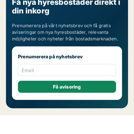
Få nya hyresbostäder direkt i
din inkorg
Prenumerera på vårt nyhetsbrev och få gratis
aviseringar om nya hyresbostäder, relevanta
möjligheter och nyheter från bostadsmarknaden.
Prenumerera på nyhetsbrev
Email