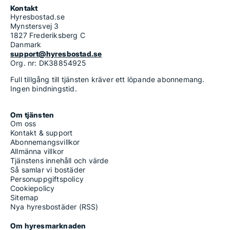
Kontakt
Hyresbostad.se
Mynstersvej 3
1827 Frederiksberg C
Danmark
support@hyresbostad.se
Org. nr: DK38854925
Full tillgång till tjänsten kräver ett löpande abonnemang.
Ingen bindningstid.
Om tjänsten
Om oss
Kontakt & support
Abonnemangsvillkor
Allmänna villkor
Tjänstens innehåll och värde
Så samlar vi bostäder
Personuppgiftspolicy
Cookiepolicy
Sitemap
Nya hyresbostäder (RSS)
Om hyresmarknaden