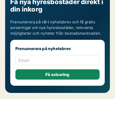
Få nya hyresbostäder direkt i
din inkorg
Prenumerera på vårt nyhetsbrev och få gratis
aviseringar om nya hyresbostäder, relevanta
möjligheter och nyheter från bostadsmarknaden.
Prenumerera på nyhetsbrev
Email