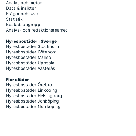
Analys och metod
Data & insikter
Frågor och svar
Statistik
Bostadsbegrepp
Analys- och redaktionsteamet
Hyresbostäder i Sverige
Hyresbostäder Stockholm
Hyresbostäder Göteborg
Hyresbostäder Malmö
Hyresbostäder Uppsala
Hyresbostäder Västerås
Fler städer
Hyresbostäder Örebro
Hyresbostäder Linköping
Hyresbostäder Helsingborg
Hyresbostäder Jönköping
Hyresbostäder Norrköping