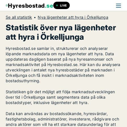
Hyresbostad
.se
LIVE
Se all statistik
Nya lägenheter att hyra i Örkelljunga
Statistik över nya lägenheter
att hyra i Örkelljunga
Hyresbostad.se samlar in, strukturerar och analyserar
löpande marknadsdata om nya lägenheter att hyra. Data
uppdateras dagligen baserat på nya hyresannonser och
marknadsaktivitet på Hyresbostad.se. Här kan du analysera
utvecklingen i antalet nya hyresbostäder på marknaden i
Örkelljunga och få insikt i marknadsaktiviteten inom
bostadsuthyrning.
Statistiken gör det möjligt att följa marknadsutvecklingen
över tid i Örkelljunga samt segmentera data på olika
bostadstyper, inklusive lägenheter att hyra.
Data kan användas av bostadssökande, hyresvärdar,
fastighetsbolag, administratörer, investerare, rådgivare och
andra aktörer som vill ha ett starkare dataunderlag för att