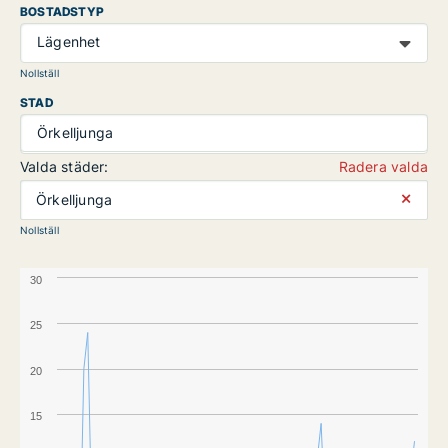
BOSTADSTYP
Lägenhet
Nollställ
STAD
Örkelljunga
Valda städer:
Radera valda
⨯
Örkelljunga
Nollställ
30
25
20
15