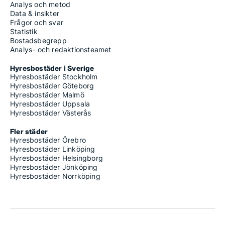
Analys och metod
Data & insikter
Frågor och svar
Statistik
Bostadsbegrepp
Analys- och redaktionsteamet
Hyresbostäder i Sverige
Hyresbostäder Stockholm
Hyresbostäder Göteborg
Hyresbostäder Malmö
Hyresbostäder Uppsala
Hyresbostäder Västerås
Fler städer
Hyresbostäder Örebro
Hyresbostäder Linköping
Hyresbostäder Helsingborg
Hyresbostäder Jönköping
Hyresbostäder Norrköping