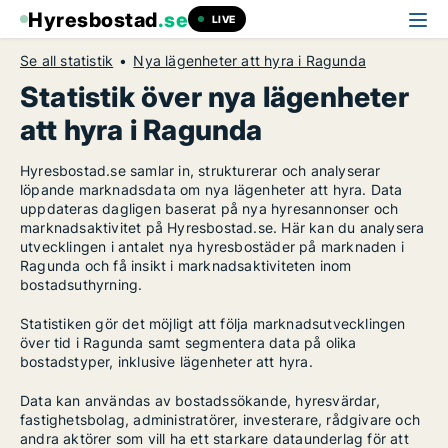
Hyresbostad
.se
LIVE
Se all statistik
Nya lägenheter att hyra i Ragunda
Statistik över nya lägenheter
att hyra i Ragunda
Hyresbostad.se samlar in, strukturerar och analyserar
löpande marknadsdata om nya lägenheter att hyra. Data
uppdateras dagligen baserat på nya hyresannonser och
marknadsaktivitet på Hyresbostad.se. Här kan du analysera
utvecklingen i antalet nya hyresbostäder på marknaden i
Ragunda och få insikt i marknadsaktiviteten inom
bostadsuthyrning.
Statistiken gör det möjligt att följa marknadsutvecklingen
över tid i Ragunda samt segmentera data på olika
bostadstyper, inklusive lägenheter att hyra.
Data kan användas av bostadssökande, hyresvärdar,
fastighetsbolag, administratörer, investerare, rådgivare och
andra aktörer som vill ha ett starkare dataunderlag för att