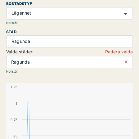
BOSTADSTYP
Lägenhet
Nollställ
STAD
Ragunda
Valda städer:
Radera valda
⨯
Ragunda
Nollställ
1.25
1
0.75
0.5