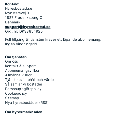
Kontakt
Hyresbostad.se
Mynstersvej 3
1827 Frederiksberg C
Danmark
support@hyresbostad.se
Org. nr: DK38854925
Full tillgång till tjänsten kräver ett löpande abonnemang.
Ingen bindningstid.
Om tjänsten
Om oss
Kontakt & support
Abonnemangsvillkor
Allmänna villkor
Tjänstens innehåll och värde
Så samlar vi bostäder
Personuppgiftspolicy
Cookiepolicy
Sitemap
Nya hyresbostäder (RSS)
Om hyresmarknaden