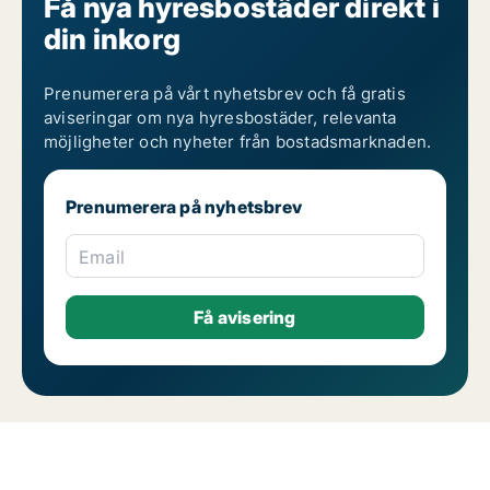
Få nya hyresbostäder direkt i
din inkorg
Prenumerera på vårt nyhetsbrev och få gratis
aviseringar om nya hyresbostäder, relevanta
möjligheter och nyheter från bostadsmarknaden.
Prenumerera på nyhetsbrev
Email