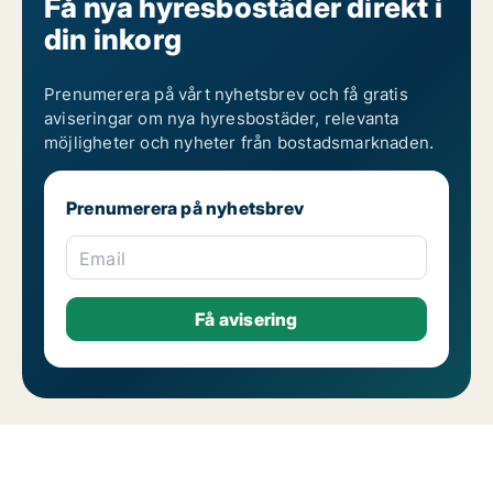
Få nya hyresbostäder direkt i
din inkorg
Prenumerera på vårt nyhetsbrev och få gratis
aviseringar om nya hyresbostäder, relevanta
möjligheter och nyheter från bostadsmarknaden.
Prenumerera på nyhetsbrev
Email