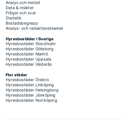
Analys och metod
Data & insikter
Frågor och svar
Statistik
Bostadsbegrepp
Analys- och redaktionsteamet
Hyresbostäder i Sverige
Hyresbostäder Stockholm
Hyresbostäder Göteborg
Hyresbostäder Malmö
Hyresbostäder Uppsala
Hyresbostäder Västerås
Fler städer
Hyresbostäder Örebro
Hyresbostäder Linköping
Hyresbostäder Helsingborg
Hyresbostäder Jönköping
Hyresbostäder Norrköping