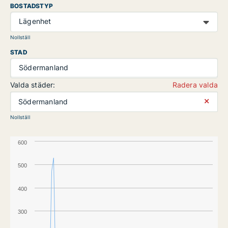
BOSTADSTYP
Lägenhet
Nollställ
STAD
Södermanland
Valda städer:
Radera valda
⨯
Södermanland
Nollställ
600
500
400
300