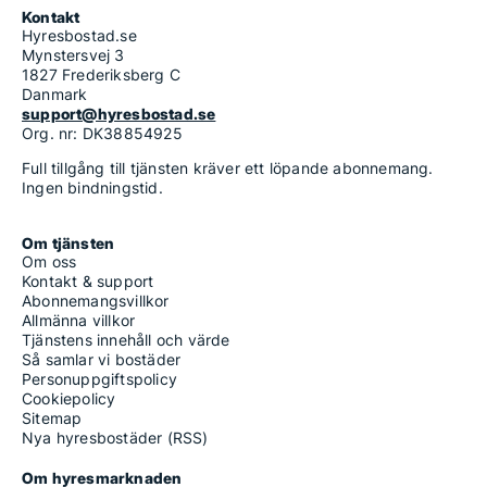
Kontakt
Hyresbostad.se
Mynstersvej 3
1827 Frederiksberg C
Danmark
support@hyresbostad.se
Org. nr: DK38854925
Full tillgång till tjänsten kräver ett löpande abonnemang.
Ingen bindningstid.
Om tjänsten
Om oss
Kontakt & support
Abonnemangsvillkor
Allmänna villkor
Tjänstens innehåll och värde
Så samlar vi bostäder
Personuppgiftspolicy
Cookiepolicy
Sitemap
Nya hyresbostäder (RSS)
Om hyresmarknaden