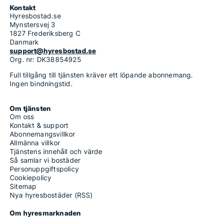
Kontakt
Hyresbostad.se
Mynstersvej 3
1827 Frederiksberg C
Danmark
support@hyresbostad.se
Org. nr: DK38854925
Full tillgång till tjänsten kräver ett löpande abonnemang.
Ingen bindningstid.
Om tjänsten
Om oss
Kontakt & support
Abonnemangsvillkor
Allmänna villkor
Tjänstens innehåll och värde
Så samlar vi bostäder
Personuppgiftspolicy
Cookiepolicy
Sitemap
Nya hyresbostäder (RSS)
Om hyresmarknaden