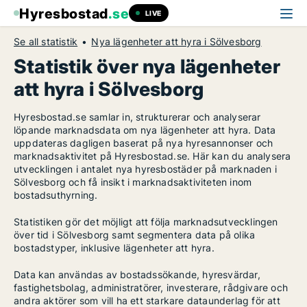
Hyresbostad
.se
LIVE
Se all statistik
Nya lägenheter att hyra i Sölvesborg
Statistik över nya lägenheter
att hyra i Sölvesborg
Hyresbostad.se samlar in, strukturerar och analyserar
löpande marknadsdata om nya lägenheter att hyra. Data
uppdateras dagligen baserat på nya hyresannonser och
marknadsaktivitet på Hyresbostad.se. Här kan du analysera
utvecklingen i antalet nya hyresbostäder på marknaden i
Sölvesborg och få insikt i marknadsaktiviteten inom
bostadsuthyrning.
Statistiken gör det möjligt att följa marknadsutvecklingen
över tid i Sölvesborg samt segmentera data på olika
bostadstyper, inklusive lägenheter att hyra.
Data kan användas av bostadssökande, hyresvärdar,
fastighetsbolag, administratörer, investerare, rådgivare och
andra aktörer som vill ha ett starkare dataunderlag för att