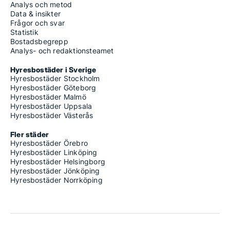
Analys och metod
Data & insikter
Frågor och svar
Statistik
Bostadsbegrepp
Analys- och redaktionsteamet
Hyresbostäder i Sverige
Hyresbostäder Stockholm
Hyresbostäder Göteborg
Hyresbostäder Malmö
Hyresbostäder Uppsala
Hyresbostäder Västerås
Fler städer
Hyresbostäder Örebro
Hyresbostäder Linköping
Hyresbostäder Helsingborg
Hyresbostäder Jönköping
Hyresbostäder Norrköping