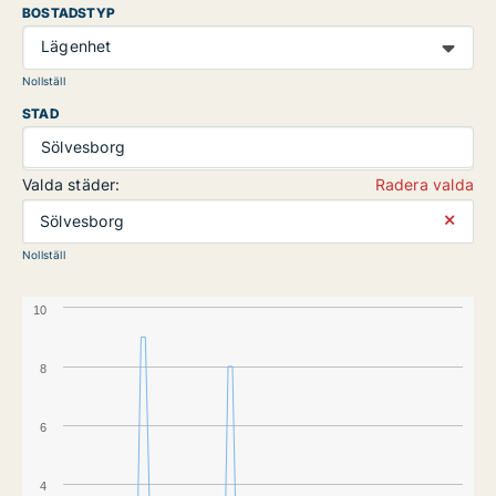
BOSTADSTYP
Lägenhet
Nollställ
STAD
Sölvesborg
Valda städer:
Radera valda
⨯
Sölvesborg
Nollställ
10
8
6
4