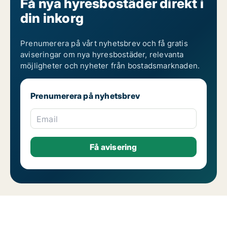
Få nya hyresbostäder direkt i
din inkorg
Prenumerera på vårt nyhetsbrev och få gratis
aviseringar om nya hyresbostäder, relevanta
möjligheter och nyheter från bostadsmarknaden.
Prenumerera på nyhetsbrev
Email