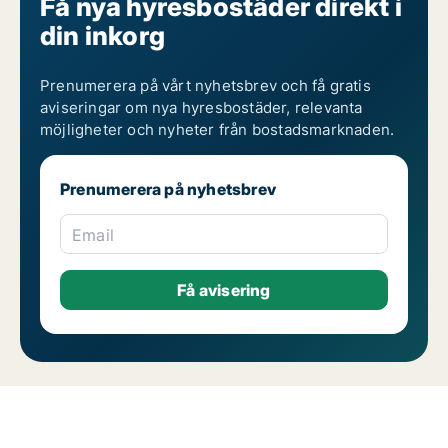
Få nya hyresbostäder direkt i
din inkorg
Prenumerera på vårt nyhetsbrev och få gratis
aviseringar om nya hyresbostäder, relevanta
möjligheter och nyheter från bostadsmarknaden.
Prenumerera på nyhetsbrev
Email