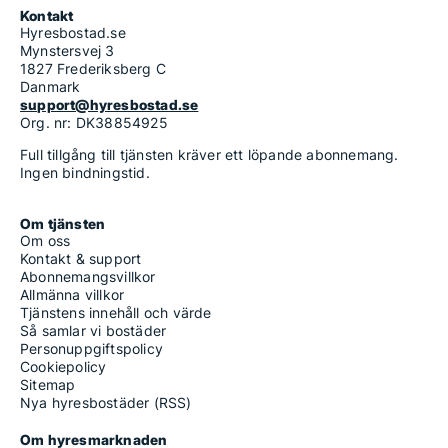
Kontakt
Hyresbostad.se
Mynstersvej 3
1827 Frederiksberg C
Danmark
support@hyresbostad.se
Org. nr: DK38854925
Full tillgång till tjänsten kräver ett löpande abonnemang.
Ingen bindningstid.
Om tjänsten
Om oss
Kontakt & support
Abonnemangsvillkor
Allmänna villkor
Tjänstens innehåll och värde
Så samlar vi bostäder
Personuppgiftspolicy
Cookiepolicy
Sitemap
Nya hyresbostäder (RSS)
Om hyresmarknaden