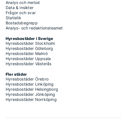
Analys och metod
Data & insikter
Frågor och svar
Statistik
Bostadsbegrepp
Analys- och redaktionsteamet
Hyresbostäder i Sverige
Hyresbostäder Stockholm
Hyresbostäder Göteborg
Hyresbostäder Malmö
Hyresbostäder Uppsala
Hyresbostäder Västerås
Fler städer
Hyresbostäder Örebro
Hyresbostäder Linköping
Hyresbostäder Helsingborg
Hyresbostäder Jönköping
Hyresbostäder Norrköping