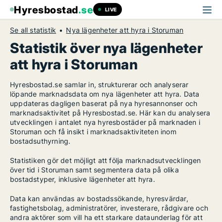
Hyresbostad
.se
LIVE
Se all statistik
Nya lägenheter att hyra i Storuman
Statistik över nya lägenheter
att hyra i Storuman
Hyresbostad.se samlar in, strukturerar och analyserar
löpande marknadsdata om nya lägenheter att hyra. Data
uppdateras dagligen baserat på nya hyresannonser och
marknadsaktivitet på Hyresbostad.se. Här kan du analysera
utvecklingen i antalet nya hyresbostäder på marknaden i
Storuman och få insikt i marknadsaktiviteten inom
bostadsuthyrning.
Statistiken gör det möjligt att följa marknadsutvecklingen
över tid i Storuman samt segmentera data på olika
bostadstyper, inklusive lägenheter att hyra.
Data kan användas av bostadssökande, hyresvärdar,
fastighetsbolag, administratörer, investerare, rådgivare och
andra aktörer som vill ha ett starkare dataunderlag för att