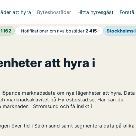
äder att hyra
Bytesbostäder
Hitta hyresgäst
Förstå
h
1 162
Stockholms 
Notifikationer om nya bostäder
2 415
enheter att hyra i
ar löpande marknadsdata om nya lägenheter att hyra. Data
ch marknadsaktivitet på Hyresbostad.se. Här kan du
å marknaden i Strömsund och få insikt i
lingen över tid i Strömsund samt segmentera data på olika