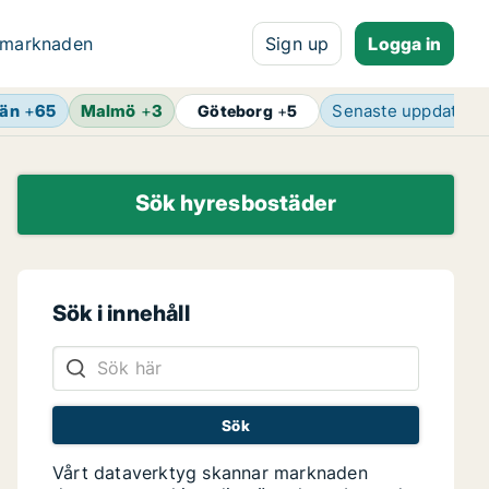
 marknaden
Sign up
Logga in
län
+
65
Malmö
+
3
Senaste uppdateri
Göteborg
+
5
Sök hyresbostäder
Sök i innehåll
Vårt dataverktyg skannar marknaden