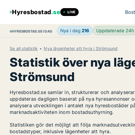
Hyresbostad
.se
Bost
LIVE
Nya i dag
216
Uppdaterade 24
HYRESBOSTAD.SE I DAG
Se all statistik
Nya lägenheter att hyra i Strömsund
Statistik över nya läg
Strömsund
Hyresbostad.se samlar in, strukturerar och analyser
uppdateras dagligen baserat på nya hyresannonser o
analysera utvecklingen i antalet nya hyresbostäder p
marknadsaktiviteten inom bostadsuthyrning.
Statistiken gör det möjligt att följa marknadsutveck
bostadstyper, inklusive lägenheter att hyra.