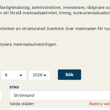
stighetsbolag, administratörer, investerare, rådgivare o
r att förstå marknadsaktivitet, timing, konkurrenssituatio
atistiken en strukturerad överblick över marknaden för ny
alysera marknadsutvecklingen.
Sök
STAD
Strömsund
Valda städer:
Radera val