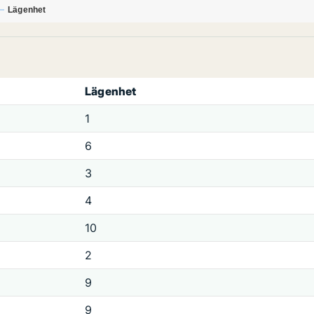
Lägenhet
Lägenhet
1
6
3
4
10
2
9
9