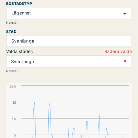
BOSTADSTYP
Lägenhet
Nollställ
STAD
Svenljunga
Valda städer:
Radera valda
⨯
Svenljunga
Nollställ
12.5
10
7.5
5