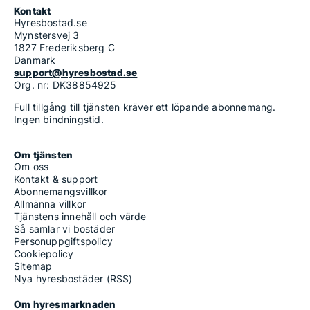
Kontakt
Hyresbostad.se
Mynstersvej 3
1827 Frederiksberg C
Danmark
support@hyresbostad.se
Org. nr: DK38854925
Full tillgång till tjänsten kräver ett löpande abonnemang.
Ingen bindningstid.
Om tjänsten
Om oss
Kontakt & support
Abonnemangsvillkor
Allmänna villkor
Tjänstens innehåll och värde
Så samlar vi bostäder
Personuppgiftspolicy
Cookiepolicy
Sitemap
Nya hyresbostäder (RSS)
Om hyresmarknaden