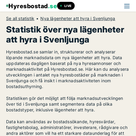
Hyresbostad
.se
LIVE
Se all statistik
Nya lägenheter att hyra i Svenljunga
Statistik över nya lägenheter
att hyra i Svenljunga
Hyresbostad.se samlar in, strukturerar och analyserar
löpande marknadsdata om nya lägenheter att hyra. Data
uppdateras dagligen baserat på nya hyresannonser och
marknadsaktivitet på Hyresbostad.se. Här kan du analysera
utvecklingen i antalet nya hyresbostäder på marknaden i
Svenljunga och få insikt i marknadsaktiviteten inom
bostadsuthyrning.
Statistiken gör det möjligt att följa marknadsutvecklingen
över tid i Svenljunga samt segmentera data på olika
bostadstyper, inklusive lägenheter att hyra.
Data kan användas av bostadssökande, hyresvärdar,
fastighetsbolag, administratörer, investerare, rådgivare och
andra aktörer som vill ha ett starkare dataunderlag för att