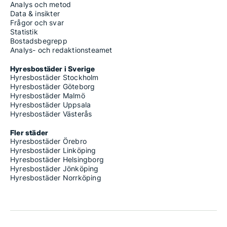
Analys och metod
Data & insikter
Frågor och svar
Statistik
Bostadsbegrepp
Analys- och redaktionsteamet
Hyresbostäder i Sverige
Hyresbostäder Stockholm
Hyresbostäder Göteborg
Hyresbostäder Malmö
Hyresbostäder Uppsala
Hyresbostäder Västerås
Fler städer
Hyresbostäder Örebro
Hyresbostäder Linköping
Hyresbostäder Helsingborg
Hyresbostäder Jönköping
Hyresbostäder Norrköping