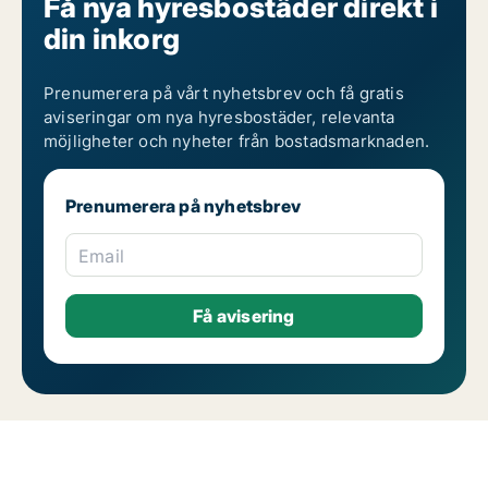
Få nya hyresbostäder direkt i
din inkorg
Prenumerera på vårt nyhetsbrev och få gratis
aviseringar om nya hyresbostäder, relevanta
möjligheter och nyheter från bostadsmarknaden.
Prenumerera på nyhetsbrev
Email