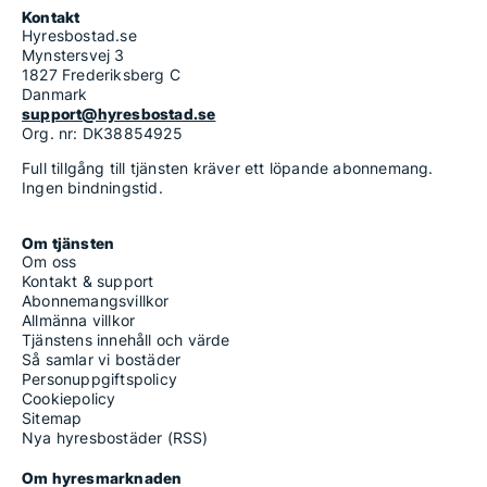
Kontakt
Hyresbostad.se
Mynstersvej 3
1827 Frederiksberg C
Danmark
support@hyresbostad.se
Org. nr: DK38854925
Full tillgång till tjänsten kräver ett löpande abonnemang.
Ingen bindningstid.
Om tjänsten
Om oss
Kontakt & support
Abonnemangsvillkor
Allmänna villkor
Tjänstens innehåll och värde
Så samlar vi bostäder
Personuppgiftspolicy
Cookiepolicy
Sitemap
Nya hyresbostäder (RSS)
Om hyresmarknaden