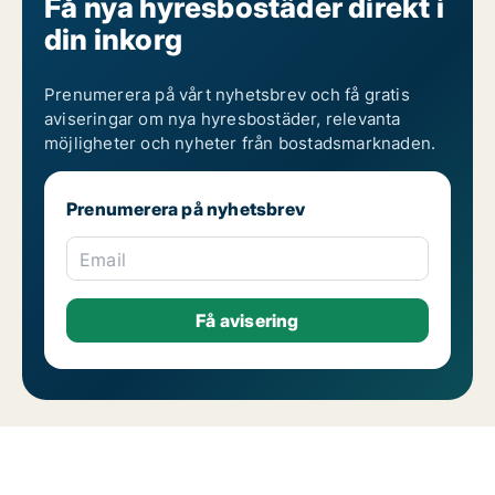
Få nya hyresbostäder direkt i
din inkorg
Prenumerera på vårt nyhetsbrev och få gratis
aviseringar om nya hyresbostäder, relevanta
möjligheter och nyheter från bostadsmarknaden.
Prenumerera på nyhetsbrev
Email