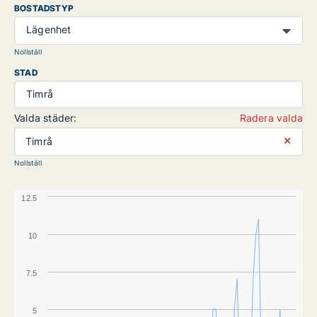
BOSTADSTYP
Lägenhet
Nollställ
STAD
Timrå
Valda städer:
Radera valda
⨯
Timrå
Nollställ
12.5
10
7.5
5