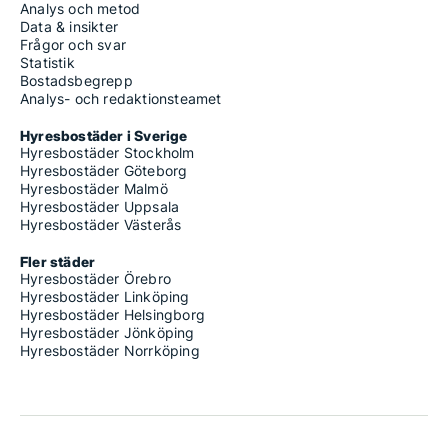
Analys och metod
Data & insikter
Frågor och svar
Statistik
Bostadsbegrepp
Analys- och redaktionsteamet
Hyresbostäder i Sverige
Hyresbostäder Stockholm
Hyresbostäder Göteborg
Hyresbostäder Malmö
Hyresbostäder Uppsala
Hyresbostäder Västerås
Fler städer
Hyresbostäder Örebro
Hyresbostäder Linköping
Hyresbostäder Helsingborg
Hyresbostäder Jönköping
Hyresbostäder Norrköping