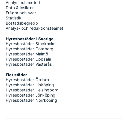
Analys och metod
Data & insikter
Frågor och svar
Statistik
Bostadsbegrepp
Analys- och redaktionsteamet
Hyresbostäder i Sverige
Hyresbostäder Stockholm
Hyresbostäder Göteborg
Hyresbostäder Malmö
Hyresbostäder Uppsala
Hyresbostäder Västerås
Fler städer
Hyresbostäder Örebro
Hyresbostäder Linköping
Hyresbostäder Helsingborg
Hyresbostäder Jönköping
Hyresbostäder Norrköping