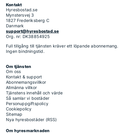
Kontakt
Hyresbostad.se
Mynstersvej 3
1827 Frederiksberg C
Danmark
support@hyresbostad.se
Org. nr: DK38854925
Full tillgång till tjänsten kräver ett löpande abonnemang.
Ingen bindningstid.
Om tjänsten
Om oss
Kontakt & support
Abonnemangsvillkor
Allmänna villkor
Tjänstens innehåll och värde
Så samlar vi bostäder
Personuppgiftspolicy
Cookiepolicy
Sitemap
Nya hyresbostäder (RSS)
Om hyresmarknaden