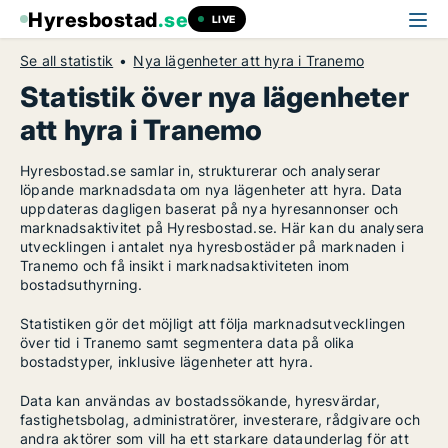
Hyresbostad
.se
LIVE
Se all statistik
Nya lägenheter att hyra i Tranemo
Statistik över nya lägenheter
att hyra i Tranemo
Hyresbostad.se samlar in, strukturerar och analyserar
löpande marknadsdata om nya lägenheter att hyra. Data
uppdateras dagligen baserat på nya hyresannonser och
marknadsaktivitet på Hyresbostad.se. Här kan du analysera
utvecklingen i antalet nya hyresbostäder på marknaden i
Tranemo och få insikt i marknadsaktiviteten inom
bostadsuthyrning.
Statistiken gör det möjligt att följa marknadsutvecklingen
över tid i Tranemo samt segmentera data på olika
bostadstyper, inklusive lägenheter att hyra.
Data kan användas av bostadssökande, hyresvärdar,
fastighetsbolag, administratörer, investerare, rådgivare och
andra aktörer som vill ha ett starkare dataunderlag för att