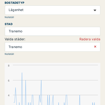
BOSTADSTYP
Lägenhet
Nollställ
STAD
Tranemo
Valda städer:
Radera valda
⨯
Tranemo
Nollställ
8
6
4