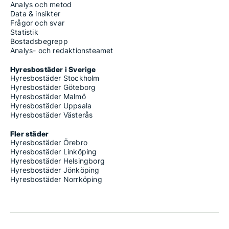
Analys och metod
Data & insikter
Frågor och svar
Statistik
Bostadsbegrepp
Analys- och redaktionsteamet
Hyresbostäder i Sverige
Hyresbostäder Stockholm
Hyresbostäder Göteborg
Hyresbostäder Malmö
Hyresbostäder Uppsala
Hyresbostäder Västerås
Fler städer
Hyresbostäder Örebro
Hyresbostäder Linköping
Hyresbostäder Helsingborg
Hyresbostäder Jönköping
Hyresbostäder Norrköping