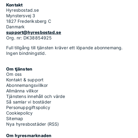
Kontakt
Hyresbostad.se
Mynstersvej 3
1827 Frederiksberg C
Danmark
support@hyresbostad.se
Org. nr: DK38854925
Full tillgång till tjänsten kräver ett löpande abonnemang.
Ingen bindningstid.
Om tjänsten
Om oss
Kontakt & support
Abonnemangsvillkor
Allmänna villkor
Tjänstens innehåll och värde
Så samlar vi bostäder
Personuppgiftspolicy
Cookiepolicy
Sitemap
Nya hyresbostäder (RSS)
Om hyresmarknaden