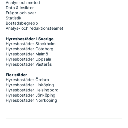
Analys och metod
Data & insikter
Frågor och svar
Statistik
Bostadsbegrepp
Analys- och redaktionsteamet
Hyresbostäder i Sverige
Hyresbostäder Stockholm
Hyresbostäder Göteborg
Hyresbostäder Malmö
Hyresbostäder Uppsala
Hyresbostäder Västerås
Fler städer
Hyresbostäder Örebro
Hyresbostäder Linköping
Hyresbostäder Helsingborg
Hyresbostäder Jönköping
Hyresbostäder Norrköping