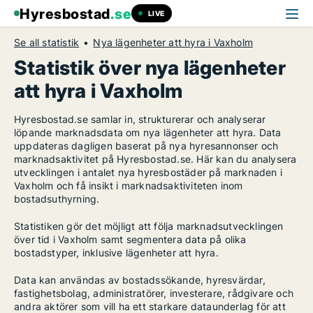
Hyresbostad
.se
LIVE
Se all statistik
Nya lägenheter att hyra i Vaxholm
Statistik över nya lägenheter
att hyra i Vaxholm
Hyresbostad.se samlar in, strukturerar och analyserar
löpande marknadsdata om nya lägenheter att hyra. Data
uppdateras dagligen baserat på nya hyresannonser och
marknadsaktivitet på Hyresbostad.se. Här kan du analysera
utvecklingen i antalet nya hyresbostäder på marknaden i
Vaxholm och få insikt i marknadsaktiviteten inom
bostadsuthyrning.
Statistiken gör det möjligt att följa marknadsutvecklingen
över tid i Vaxholm samt segmentera data på olika
bostadstyper, inklusive lägenheter att hyra.
Data kan användas av bostadssökande, hyresvärdar,
fastighetsbolag, administratörer, investerare, rådgivare och
andra aktörer som vill ha ett starkare dataunderlag för att