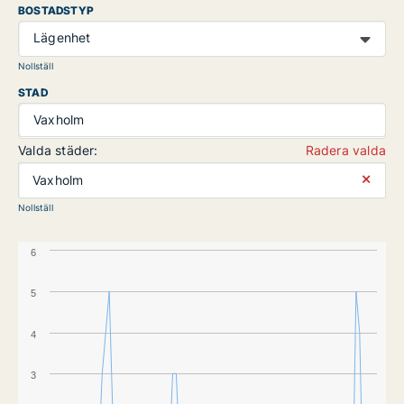
BOSTADSTYP
Lägenhet
Nollställ
STAD
Vaxholm
Valda städer:
Radera valda
⨯
Vaxholm
Nollställ
6
5
4
3