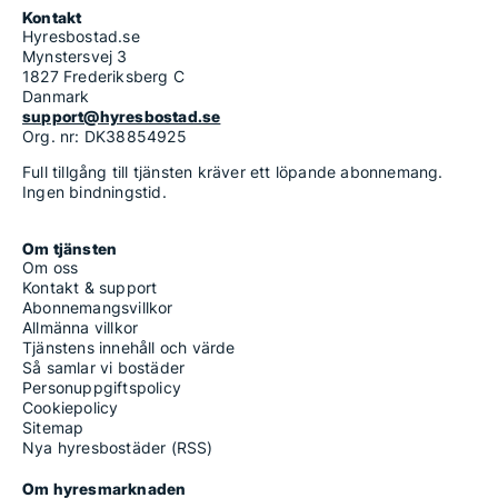
Kontakt
Hyresbostad.se
Mynstersvej 3
1827 Frederiksberg C
Danmark
support@hyresbostad.se
Org. nr: DK38854925
Full tillgång till tjänsten kräver ett löpande abonnemang.
Ingen bindningstid.
Om tjänsten
Om oss
Kontakt & support
Abonnemangsvillkor
Allmänna villkor
Tjänstens innehåll och värde
Så samlar vi bostäder
Personuppgiftspolicy
Cookiepolicy
Sitemap
Nya hyresbostäder (RSS)
Om hyresmarknaden