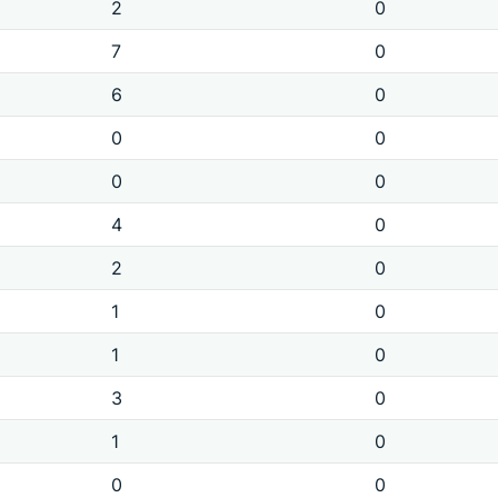
2
0
7
0
6
0
0
0
0
0
4
0
2
0
1
0
1
0
3
0
1
0
0
0