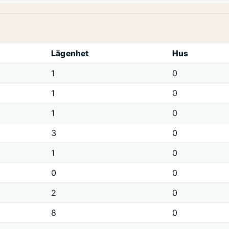
Lägenhet
Hus
1
0
1
0
1
0
3
0
1
0
0
0
2
0
8
0