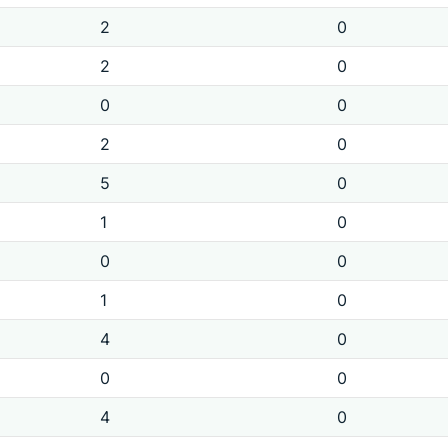
2
0
2
0
0
0
2
0
5
0
1
0
0
0
1
0
4
0
0
0
4
0