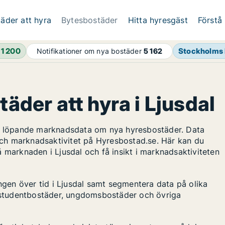
äder att hyra
Bytesbostäder
Hitta hyresgäst
Förstå
h
1 200
Stockholms 
Notifikationer om nya bostäder
5 162
täder att hyra i Ljusdal
ar löpande marknadsdata om nya hyresbostäder. Data
ch marknadsaktivitet på Hyresbostad.se. Här kan du
 marknaden i Ljusdal och få insikt i marknadsaktiviteten
ingen över tid i Ljusdal samt segmentera data på olika
s, studentbostäder, ungdomsbostäder och övriga