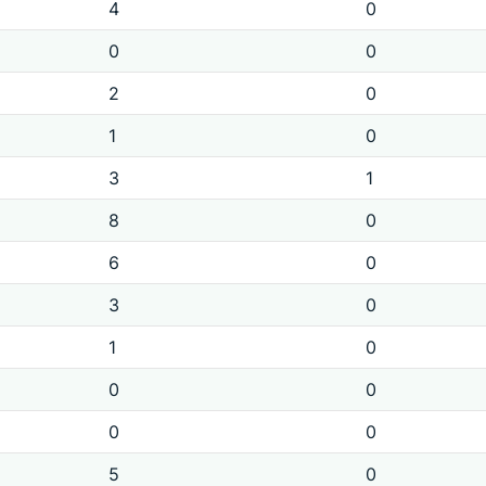
4
0
0
0
2
0
1
0
3
1
8
0
6
0
3
0
1
0
0
0
0
0
5
0