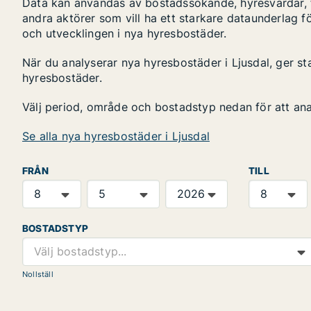
Data kan användas av bostadssökande, hyresvärdar, fa
andra aktörer som vill ha ett starkare dataunderlag fö
och utvecklingen i nya hyresbostäder.
När du analyserar nya hyresbostäder i Ljusdal, ger st
hyresbostäder.
Välj period, område och bostadstyp nedan för att an
Se alla nya hyresbostäder i Ljusdal
FRÅN
TILL
BOSTADSTYP
Välj bostadstyp...
Nollställ