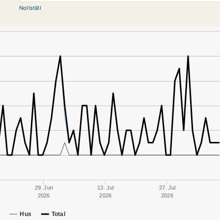
Nollställ
29. Jun
13. Jul
27. Jul
2026
2026
2026
Hus
Total