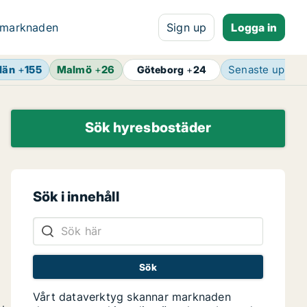
 marknaden
Sign up
Logga in
län
+
155
Malmö
+
26
Senaste uppda
Göteborg
+
24
Sök hyresbostäder
Sök i innehåll
Vårt dataverktyg skannar marknaden