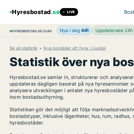
Hyresbostad
.se
Bost
LIVE
Nya i dag
441
Uppdaterade 24
HYRESBOSTAD.SE I DAG
Se all statistik
Nya bostäder att hyra i Ljusdal
Statistik över nya bos
Hyresbostad.se samlar in, strukturerar och analyser
uppdateras dagligen baserat på nya hyresannonser o
analysera utvecklingen i antalet nya hyresbostäder på
inom bostadsuthyrning.
Statistiken gör det möjligt att följa marknadsutveckl
bostadstyper, inklusive lägenheter, hus, rum, radhu
hyresbostäder.