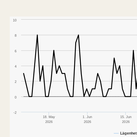
10
8
6
4
2
0
-2
18. May
1. Jun
15. Jun
2026
2026
2026
Lägenhet