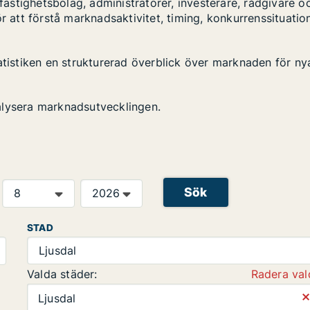
stighetsbolag, administratörer, investerare, rådgivare o
r att förstå marknadsaktivitet, timing, konkurrenssituatio
atistiken en strukturerad överblick över marknaden för ny
alysera marknadsutvecklingen.
Sök
STAD
Ljusdal
Valda städer:
Radera val
⨯
Ljusdal