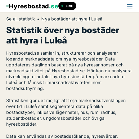
Hyresbostad
.se
LIVE
Se all statistik
Nya bostäder att hyra i Luleå
Statistik över nya bostäder
att hyra i Luleå
Hyresbostad.se samlar in, strukturerar och analyserar
löpande marknadsdata om nya hyresbostäder. Data
uppdateras dagligen baserat på nya hyresannonser och
marknadsaktivitet på Hyresbostad.se. Här kan du analysera
utvecklingen i antalet nya hyresbostäder på marknaden i
Luleå och få insikt i marknadsaktiviteten inom
bostadsuthyrning.
Statistiken gör det möjligt att följa marknadsutvecklingen
över tid i Luleå samt segmentera data på olika
bostadstyper, inklusive lägenheter, hus, rum, radhus,
studentbostäder, ungdomsbostäder och övriga
hyresbostäder.
Data kan användas av bostadssökande, hyresvärdar,