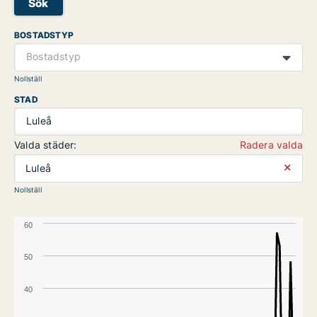
Sök
BOSTADSTYP
Bostadstyp
Nollställ
STAD
Luleå
Valda städer:
Radera valda
⨯
Luleå
Nollställ
60
50
40