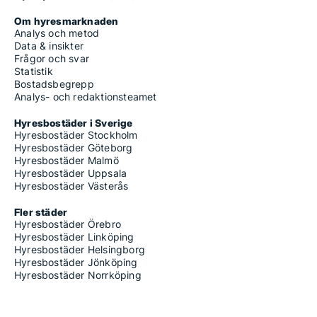
Om hyresmarknaden
Analys och metod
Data & insikter
Frågor och svar
Statistik
Bostadsbegrepp
Analys- och redaktionsteamet
Hyresbostäder i Sverige
Hyresbostäder Stockholm
Hyresbostäder Göteborg
Hyresbostäder Malmö
Hyresbostäder Uppsala
Hyresbostäder Västerås
Fler städer
Hyresbostäder Örebro
Hyresbostäder Linköping
Hyresbostäder Helsingborg
Hyresbostäder Jönköping
Hyresbostäder Norrköping