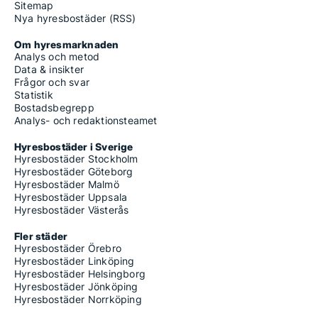
Sitemap
Nya hyresbostäder (RSS)
Om hyresmarknaden
Analys och metod
Data & insikter
Frågor och svar
Statistik
Bostadsbegrepp
Analys- och redaktionsteamet
Hyresbostäder i Sverige
Hyresbostäder Stockholm
Hyresbostäder Göteborg
Hyresbostäder Malmö
Hyresbostäder Uppsala
Hyresbostäder Västerås
Fler städer
Hyresbostäder Örebro
Hyresbostäder Linköping
Hyresbostäder Helsingborg
Hyresbostäder Jönköping
Hyresbostäder Norrköping