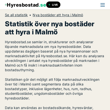
Hyresbostad
.se
LIVE
Se all statistik
Nya bostäder att hyra i Malmö
Statistik över nya bostäder
att hyra i Malmö
Hyresbostad.se samlar in, strukturerar och analyserar
löpande marknadsdata om nya hyresbostäder. Data
uppdateras dagligen baserat på nya hyresannonser och
marknadsaktivitet på Hyresbostad.se. Här kan du analysera
utvecklingen i antalet nya hyresbostäder på marknaden i
Malmö och få insikt i marknadsaktiviteten inom
bostadsuthyrning.
Statistiken gör det möjligt att följa marknadsutvecklingen
över tid i Malmö samt segmentera data på olika
bostadstyper, inklusive lägenheter, hus, rum, radhus,
studentbostäder, ungdomsbostäder och övriga
hyresbostäder.
Data kan användas av bostadssökande, hyresvärdar,