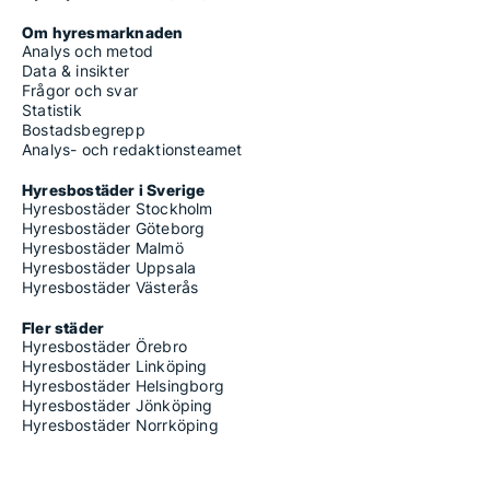
Om hyresmarknaden
Analys och metod
Data & insikter
Frågor och svar
Statistik
Bostadsbegrepp
Analys- och redaktionsteamet
Hyresbostäder i Sverige
Hyresbostäder Stockholm
Hyresbostäder Göteborg
Hyresbostäder Malmö
Hyresbostäder Uppsala
Hyresbostäder Västerås
Fler städer
Hyresbostäder Örebro
Hyresbostäder Linköping
Hyresbostäder Helsingborg
Hyresbostäder Jönköping
Hyresbostäder Norrköping