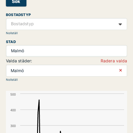
Sök
BOSTADSTYP
Bostadstyp
Nollställ
STAD
Malmö
Valda städer:
Radera valda
⨯
Malmö
Nollställ
500
400
300