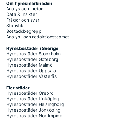
Om hyresmarknaden
Analys och metod
Data & insikter
Frågor och svar
Statistik
Bostadsbegrepp
Analys- och redaktionsteamet
Hyresbostäder i Sverige
Hyresbostäder Stockholm
Hyresbostäder Göteborg
Hyresbostäder Malmö
Hyresbostäder Uppsala
Hyresbostäder Västerås
Fler städer
Hyresbostäder Örebro
Hyresbostäder Linköping
Hyresbostäder Helsingborg
Hyresbostäder Jönköping
Hyresbostäder Norrköping