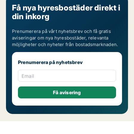
Få nya hyresbostäder direkt i
din inkorg
Prenumerera på vårt nyhetsbrev och få gratis
aviseringar om nya hyresbostäder, relevanta
möjligheter och nyheter från bostadsmarknaden.
Prenumerera på nyhetsbrev
Email