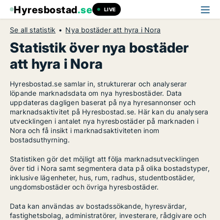
Hyresbostad
.se
LIVE
Se all statistik
Nya bostäder att hyra i Nora
Statistik över nya bostäder
att hyra i Nora
Hyresbostad.se samlar in, strukturerar och analyserar
löpande marknadsdata om nya hyresbostäder. Data
uppdateras dagligen baserat på nya hyresannonser och
marknadsaktivitet på Hyresbostad.se. Här kan du analysera
utvecklingen i antalet nya hyresbostäder på marknaden i
Nora och få insikt i marknadsaktiviteten inom
bostadsuthyrning.
Statistiken gör det möjligt att följa marknadsutvecklingen
över tid i Nora samt segmentera data på olika bostadstyper,
inklusive lägenheter, hus, rum, radhus, studentbostäder,
ungdomsbostäder och övriga hyresbostäder.
Data kan användas av bostadssökande, hyresvärdar,
fastighetsbolag, administratörer, investerare, rådgivare och