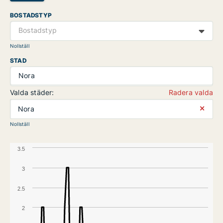
BOSTADSTYP
Bostadstyp
Nollställ
STAD
Nora
Valda städer:
Radera valda
⨯
Nora
Nollställ
3.5
3
2.5
2