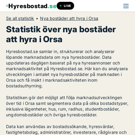
Hyresbostad
.se
LIVE
Se all statistik
Nya bostäder att hyra i Orsa
Statistik över nya bostäder
att hyra i Orsa
Hyresbostad.se samlar in, strukturerar och analyserar
löpande marknadsdata om nya hyresbostäder. Data
uppdateras dagligen baserat på nya hyresannonser och
marknadsaktivitet på Hyresbostad.se. Här kan du analysera
utvecklingen i antalet nya hyresbostäder på marknaden i
Orsa och få insikt i marknadsaktiviteten inom
bostadsuthyrning.
Statistiken gör det möjligt att följa marknadsutvecklingen
över tid i Orsa samt segmentera data på olika bostadstyper,
inklusive lägenheter, hus, rum, radhus, studentbostäder,
ungdomsbostäder och övriga hyresbostäder.
Data kan användas av bostadssökande, hyresvärdar,
fastighetsbolag, administratörer, investerare, rådgivare och