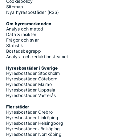
Cookiepolicy
Sitemap
Nya hyresbostäder (RSS)
Om hyresmarknaden
Analys och metod
Data & insikter
Frågor och svar
Statistik
Bostadsbegrepp
Analys- och redaktionsteamet
Hyresbostäder i Sverige
Hyresbostäder Stockholm
Hyresbostäder Göteborg
Hyresbostäder Malmö
Hyresbostäder Uppsala
Hyresbostäder Västerås
Fler städer
Hyresbostäder Örebro
Hyresbostäder Linköping
Hyresbostäder Helsingborg
Hyresbostäder Jönköping
Hyresbostäder Norrköping