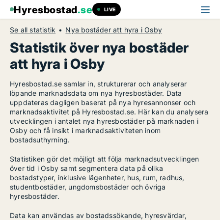
Hyresbostad
.se
LIVE
Se all statistik
Nya bostäder att hyra i Osby
Statistik över nya bostäder
att hyra i Osby
Hyresbostad.se samlar in, strukturerar och analyserar
löpande marknadsdata om nya hyresbostäder. Data
uppdateras dagligen baserat på nya hyresannonser och
marknadsaktivitet på Hyresbostad.se. Här kan du analysera
utvecklingen i antalet nya hyresbostäder på marknaden i
Osby och få insikt i marknadsaktiviteten inom
bostadsuthyrning.
Statistiken gör det möjligt att följa marknadsutvecklingen
över tid i Osby samt segmentera data på olika
bostadstyper, inklusive lägenheter, hus, rum, radhus,
studentbostäder, ungdomsbostäder och övriga
hyresbostäder.
Data kan användas av bostadssökande, hyresvärdar,