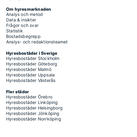
Om hyresmarknaden
Analys och metod
Data & insikter
Frågor och svar
Statistik
Bostadsbegrepp
Analys- och redaktionsteamet
Hyresbostäder i Sverige
Hyresbostäder Stockholm
Hyresbostäder Göteborg
Hyresbostäder Malmö
Hyresbostäder Uppsala
Hyresbostäder Västerås
Fler städer
Hyresbostäder Örebro
Hyresbostäder Linköping
Hyresbostäder Helsingborg
Hyresbostäder Jönköping
Hyresbostäder Norrköping