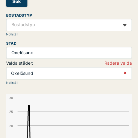
Sök
BOSTADSTYP
Bostadstyp
Nollställ
STAD
Oxelösund
Valda städer:
Radera valda
⨯
Oxelösund
Nollställ
30
25
20