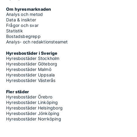
Om hyresmarknaden
Analys och metod
Data & insikter
Frågor och svar
Statistik
Bostadsbegrepp
Analys- och redaktionsteamet
Hyresbostäder i Sverige
Hyresbostäder Stockholm
Hyresbostäder Göteborg
Hyresbostäder Malmö
Hyresbostäder Uppsala
Hyresbostäder Västerås
Fler städer
Hyresbostäder Örebro
Hyresbostäder Linköping
Hyresbostäder Helsingborg
Hyresbostäder Jönköping
Hyresbostäder Norrköping