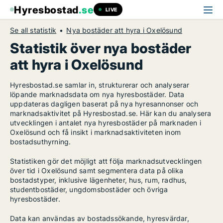
Hyresbostad
.se
LIVE
Se all statistik
Nya bostäder att hyra i Oxelösund
Statistik över nya bostäder
att hyra i Oxelösund
Hyresbostad.se samlar in, strukturerar och analyserar
löpande marknadsdata om nya hyresbostäder. Data
uppdateras dagligen baserat på nya hyresannonser och
marknadsaktivitet på Hyresbostad.se. Här kan du analysera
utvecklingen i antalet nya hyresbostäder på marknaden i
Oxelösund och få insikt i marknadsaktiviteten inom
bostadsuthyrning.
Statistiken gör det möjligt att följa marknadsutvecklingen
över tid i Oxelösund samt segmentera data på olika
bostadstyper, inklusive lägenheter, hus, rum, radhus,
studentbostäder, ungdomsbostäder och övriga
hyresbostäder.
Data kan användas av bostadssökande, hyresvärdar,