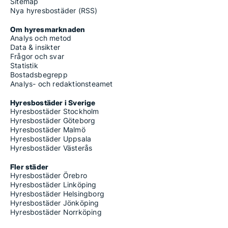
Sitemap
Nya hyresbostäder (RSS)
Om hyresmarknaden
Analys och metod
Data & insikter
Frågor och svar
Statistik
Bostadsbegrepp
Analys- och redaktionsteamet
Hyresbostäder i Sverige
Hyresbostäder Stockholm
Hyresbostäder Göteborg
Hyresbostäder Malmö
Hyresbostäder Uppsala
Hyresbostäder Västerås
Fler städer
Hyresbostäder Örebro
Hyresbostäder Linköping
Hyresbostäder Helsingborg
Hyresbostäder Jönköping
Hyresbostäder Norrköping