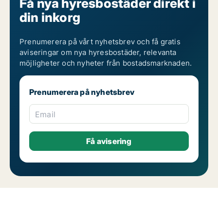
Få nya hyresbostäder direkt i
din inkorg
Prenumerera på vårt nyhetsbrev och få gratis
aviseringar om nya hyresbostäder, relevanta
möjligheter och nyheter från bostadsmarknaden.
Prenumerera på nyhetsbrev
Email