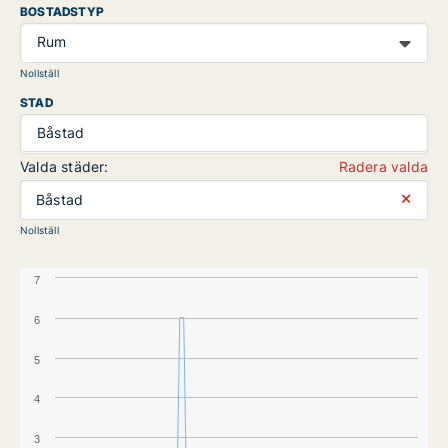
BOSTADSTYP
Rum
Nollställ
STAD
Båstad
Valda städer:
Radera valda
⨯
Båstad
Nollställ
7
6
5
4
3