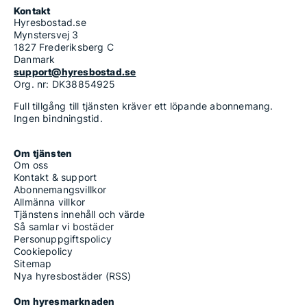
Kontakt
Hyresbostad.se
Mynstersvej 3
1827 Frederiksberg C
Danmark
support@hyresbostad.se
Org. nr: DK38854925
Full tillgång till tjänsten kräver ett löpande abonnemang.
Ingen bindningstid.
Om tjänsten
Om oss
Kontakt & support
Abonnemangsvillkor
Allmänna villkor
Tjänstens innehåll och värde
Så samlar vi bostäder
Personuppgiftspolicy
Cookiepolicy
Sitemap
Nya hyresbostäder (RSS)
Om hyresmarknaden