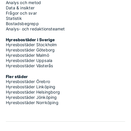
Analys och metod
Data & insikter
Frågor och svar
Statistik
Bostadsbegrepp
Analys- och redaktionsteamet
Hyresbostäder i Sverige
Hyresbostäder Stockholm
Hyresbostäder Göteborg
Hyresbostäder Malmö
Hyresbostäder Uppsala
Hyresbostäder Västerås
Fler städer
Hyresbostäder Örebro
Hyresbostäder Linköping
Hyresbostäder Helsingborg
Hyresbostäder Jönköping
Hyresbostäder Norrköping