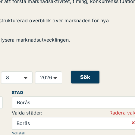
r att förstå marknadsaktivitet, timing, konkurrenssituatio
 strukturerad överblick över marknaden för nya
alysera marknadsutvecklingen.
Sök
STAD
Borås
Valda städer:
Radera val
⨯
Borås
Nollställ