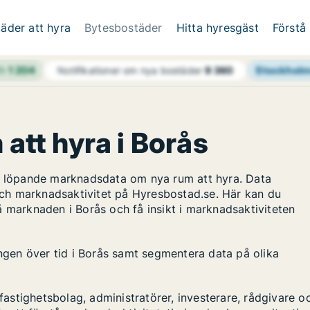
äder att hyra
Bytesbostäder
Hitta hyresgäst
Förstå
4h
1 204
Stockholm
Notifikationer om nya bostäder
9 360
 att hyra i Borås
ar löpande marknadsdata om nya rum att hyra. Data
ch marknadsaktivitet på Hyresbostad.se. Här kan du
å marknaden i Borås och få insikt i marknadsaktiviteten
ingen över tid i Borås samt segmentera data på olika
stighetsbolag, administratörer, investerare, rådgivare o