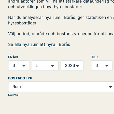
andra aktörer som vill ha ett starkare dataunderlag fö
och utvecklingen i nya hyresbostäder.
När du analyserar nya rum i Borås, ger statistiken en
hyresbostäder.
Välj period, område och bostadstyp nedan för att an
Se alla nya rum att hyra i Borås
FRÅN
TILL
BOSTADSTYP
Rum
Nollställ