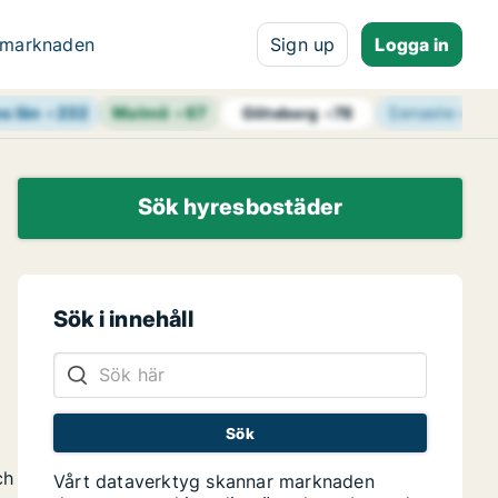
 marknaden
Sign up
Logga in
s län
+
232
Malmö
+
67
Senaste uppd
Göteborg
+
78
Sök hyresbostäder
Sök i innehåll
ch
Vårt dataverktyg skannar marknaden