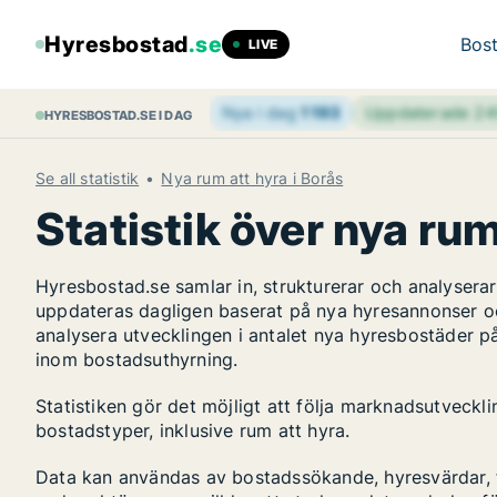
Hyresbostad
.se
Bost
LIVE
Nya i dag
1 193
Uppdaterade 2
HYRESBOSTAD.SE I DAG
Se all statistik
Nya rum att hyra i Borås
Statistik över nya rum
Hyresbostad.se samlar in, strukturerar och analyser
uppdateras dagligen baserat på nya hyresannonser o
analysera utvecklingen i antalet nya hyresbostäder p
inom bostadsuthyrning.
Statistiken gör det möjligt att följa marknadsutveckl
bostadstyper, inklusive rum att hyra.
Data kan användas av bostadssökande, hyresvärdar, fa