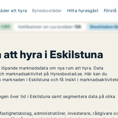
äder att hyra
Bytesbostäder
Hitta hyresgäst
Förstå
h
1 311
Stockholms lä
Notifikationer om nya bostäder
725
 att hyra i Eskilstuna
ar löpande marknadsdata om nya rum att hyra. Data
ch marknadsaktivitet på Hyresbostad.se. Här kan du
 marknaden i Eskilstuna och få insikt i marknadsaktivitet
ingen över tid i Eskilstuna samt segmentera data på olika
stighetsbolag, administratörer, investerare, rådgivare o