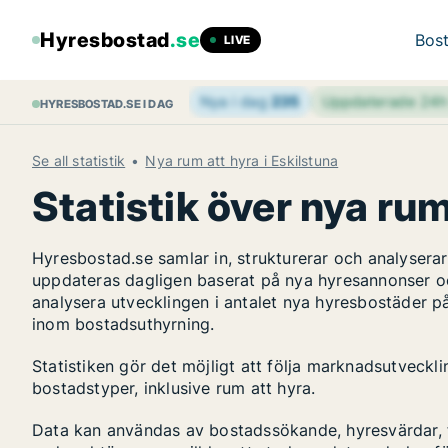
Hyresbostad
.se
Bost
LIVE
Nya i dag
235
Uppdaterade 24
HYRESBOSTAD.SE I DAG
Se all statistik
Nya rum att hyra i Eskilstuna
Statistik över nya rum
Hyresbostad.se samlar in, strukturerar och analyser
uppdateras dagligen baserat på nya hyresannonser o
analysera utvecklingen i antalet nya hyresbostäder på
inom bostadsuthyrning.
Statistiken gör det möjligt att följa marknadsutveckl
bostadstyper, inklusive rum att hyra.
Data kan användas av bostadssökande, hyresvärdar, fa