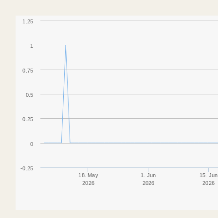
1.25
1
0.75
0.5
0.25
0
-0.25
18. May
1. Jun
15. Jun
2026
2026
2026