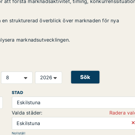
r att förstå marknadsaktivitet, timing, konkurrenssituatio
en en strukturerad överblick över marknaden för nya
alysera marknadsutvecklingen.
Sök
STAD
Eskilstuna
Valda städer:
Radera val
⨯
Eskilstuna
Nollställ