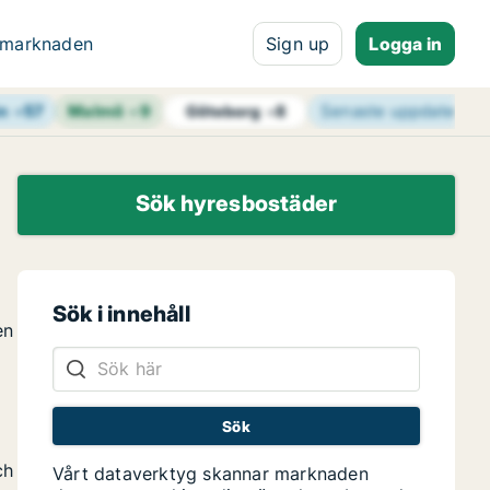
 marknaden
Sign up
Logga in
n
+
57
Malmö
+
9
Senaste uppdaterin
Göteborg
+
8
Sök hyresbostäder
Sök i innehåll
en
ch
Vårt dataverktyg skannar marknaden