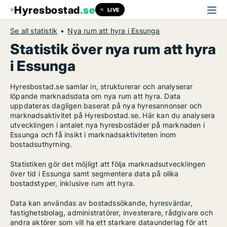
Hyresbostad
.se
LIVE
Se all statistik
Nya rum att hyra i Essunga
Statistik över nya rum att hyra
i Essunga
Hyresbostad.se samlar in, strukturerar och analyserar
löpande marknadsdata om nya rum att hyra. Data
uppdateras dagligen baserat på nya hyresannonser och
marknadsaktivitet på Hyresbostad.se. Här kan du analysera
utvecklingen i antalet nya hyresbostäder på marknaden i
Essunga och få insikt i marknadsaktiviteten inom
bostadsuthyrning.
Statistiken gör det möjligt att följa marknadsutvecklingen
över tid i Essunga samt segmentera data på olika
bostadstyper, inklusive rum att hyra.
Data kan användas av bostadssökande, hyresvärdar,
fastighetsbolag, administratörer, investerare, rådgivare och
andra aktörer som vill ha ett starkare dataunderlag för att