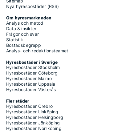
Sitemap
Nya hyresbostäder (RSS)
Om hyresmarknaden
Analys och metod
Data & insikter
Frågor och svar
Statistik
Bostadsbegrepp
Analys- och redaktionsteamet
Hyresbostäder i Sverige
Hyresbostäder Stockholm
Hyresbostäder Göteborg
Hyresbostäder Malmö
Hyresbostäder Uppsala
Hyresbostäder Västerås
Fler städer
Hyresbostäder Örebro
Hyresbostäder Linköping
Hyresbostäder Helsingborg
Hyresbostäder Jönköping
Hyresbostäder Norrköping