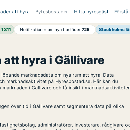
äder att hyra
Bytesbostäder
Hitta hyresgäst
Förstå
h
1 311
Stockholms lä
Notifikationer om nya bostäder
725
att hyra i Gällivare
ar löpande marknadsdata om nya rum att hyra. Data
ch marknadsaktivitet på Hyresbostad.se. Här kan du
 marknaden i Gällivare och få insikt i marknadsaktivitete
ingen över tid i Gällivare samt segmentera data på olika
stighetsbolag, administratörer, investerare, rådgivare o