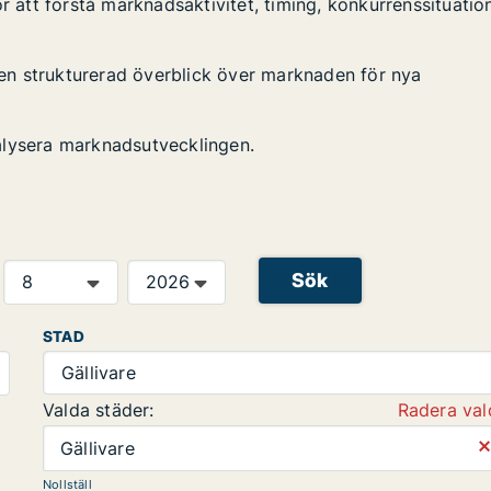
r att förstå marknadsaktivitet, timing, konkurrenssituatio
n en strukturerad överblick över marknaden för nya
alysera marknadsutvecklingen.
Sök
STAD
Gällivare
Valda städer:
Radera val
⨯
Gällivare
Nollställ