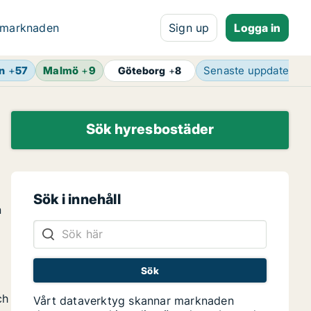
 marknaden
Sign up
Logga in
n
+
57
Malmö
+
9
Senaste uppdaterin
Göteborg
+
8
Sök hyresbostäder
Sök i innehåll
n
ch
Vårt dataverktyg skannar marknaden