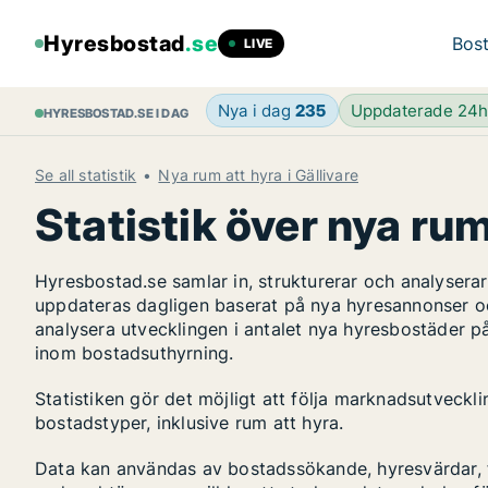
Hyresbostad
.se
Bost
LIVE
Nya i dag
235
Uppdaterade 24
HYRESBOSTAD.SE I DAG
Se all statistik
Nya rum att hyra i Gällivare
Statistik över nya rum 
Hyresbostad.se samlar in, strukturerar och analyser
uppdateras dagligen baserat på nya hyresannonser o
analysera utvecklingen i antalet nya hyresbostäder på
inom bostadsuthyrning.
Statistiken gör det möjligt att följa marknadsutveckl
bostadstyper, inklusive rum att hyra.
Data kan användas av bostadssökande, hyresvärdar, fa