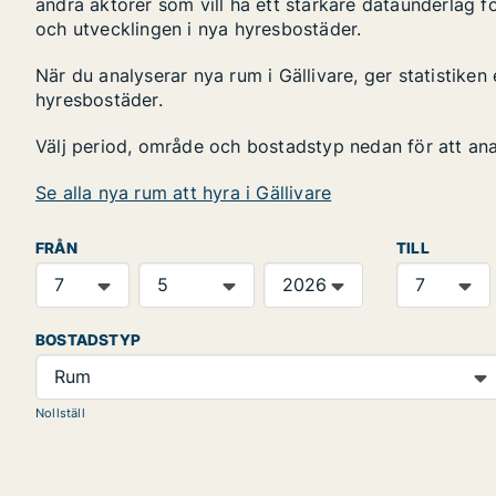
andra aktörer som vill ha ett starkare dataunderlag fö
och utvecklingen i nya hyresbostäder.
När du analyserar nya rum i Gällivare, ger statistike
hyresbostäder.
Välj period, område och bostadstyp nedan för att an
Se alla nya rum att hyra i Gällivare
FRÅN
TILL
BOSTADSTYP
Rum
Nollställ