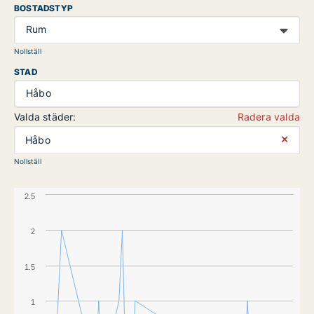
BOSTADSTYP
Rum
Nollställ
STAD
Håbo
Valda städer:
Radera valda
⨯
Håbo
Nollställ
2.5
2
1.5
1