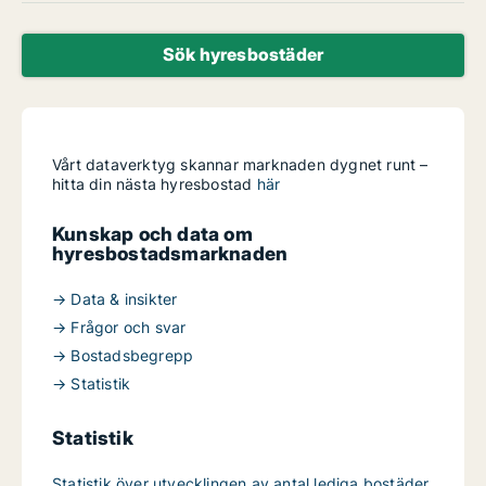
Sök hyresbostäder
Vårt dataverktyg skannar marknaden dygnet runt –
hitta din nästa hyresbostad
här
Kunskap och data om
hyresbostadsmarknaden
→ Data & insikter
→ Frågor och svar
→ Bostadsbegrepp
→ Statistik
Statistik
Statistik över utvecklingen av antal lediga bostäder