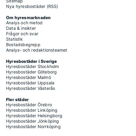
Sitemap
Nya hyresbostäder (RSS)
Om hyresmarknaden
Analys och metod
Data & insikter
Frågor och svar
Statistik
Bostadsbegrepp
Analys- och redaktionsteamet
Hyresbostäder i Sverige
Hyresbostäder Stockholm
Hyresbostäder Göteborg
Hyresbostäder Malmö
Hyresbostäder Uppsala
Hyresbostäder Västerås
Fler städer
Hyresbostäder Örebro
Hyresbostäder Linköping
Hyresbostäder Helsingborg
Hyresbostäder Jönköping
Hyresbostäder Norrköping