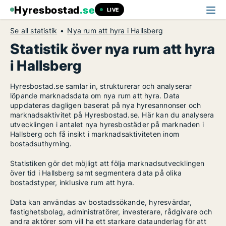
Hyresbostad
.se
LIVE
Se all statistik
Nya rum att hyra i Hallsberg
Statistik över nya rum att hyra
i Hallsberg
Hyresbostad.se samlar in, strukturerar och analyserar
löpande marknadsdata om nya rum att hyra. Data
uppdateras dagligen baserat på nya hyresannonser och
marknadsaktivitet på Hyresbostad.se. Här kan du analysera
utvecklingen i antalet nya hyresbostäder på marknaden i
Hallsberg och få insikt i marknadsaktiviteten inom
bostadsuthyrning.
Statistiken gör det möjligt att följa marknadsutvecklingen
över tid i Hallsberg samt segmentera data på olika
bostadstyper, inklusive rum att hyra.
Data kan användas av bostadssökande, hyresvärdar,
fastighetsbolag, administratörer, investerare, rådgivare och
andra aktörer som vill ha ett starkare dataunderlag för att