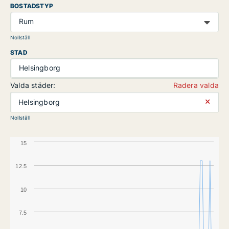
BOSTADSTYP
Rum
Nollställ
STAD
Helsingborg
Valda städer:
Radera valda
⨯
Helsingborg
Nollställ
15
12.5
10
7.5