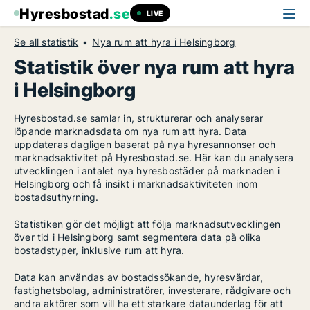
Hyresbostad
.se
LIVE
Se all statistik
Nya rum att hyra i Helsingborg
Statistik över nya rum att hyra
i Helsingborg
Hyresbostad.se samlar in, strukturerar och analyserar
löpande marknadsdata om nya rum att hyra. Data
uppdateras dagligen baserat på nya hyresannonser och
marknadsaktivitet på Hyresbostad.se. Här kan du analysera
utvecklingen i antalet nya hyresbostäder på marknaden i
Helsingborg och få insikt i marknadsaktiviteten inom
bostadsuthyrning.
Statistiken gör det möjligt att följa marknadsutvecklingen
över tid i Helsingborg samt segmentera data på olika
bostadstyper, inklusive rum att hyra.
Data kan användas av bostadssökande, hyresvärdar,
fastighetsbolag, administratörer, investerare, rådgivare och
andra aktörer som vill ha ett starkare dataunderlag för att