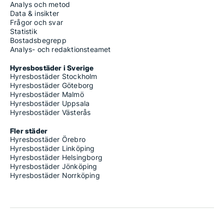
Analys och metod
Data & insikter
Frågor och svar
Statistik
Bostadsbegrepp
Analys- och redaktionsteamet
Hyresbostäder i Sverige
Hyresbostäder Stockholm
Hyresbostäder Göteborg
Hyresbostäder Malmö
Hyresbostäder Uppsala
Hyresbostäder Västerås
Fler städer
Hyresbostäder Örebro
Hyresbostäder Linköping
Hyresbostäder Helsingborg
Hyresbostäder Jönköping
Hyresbostäder Norrköping