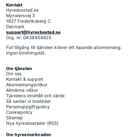
Kontakt
Hyresbostad.se
Mynstersvej 3
1827 Frederiksberg C
Danmark
support@hyresbostad.se
Org. nr: DK38854925
Full tillgång till tjänsten kräver ett löpande abonnemang.
Ingen bindningstid.
Om tjänsten
Om oss
Kontakt & support
Abonnemangsvillkor
Allmänna villkor
Tjänstens innehåll och värde
Så samlar vi bostäder
Personuppgiftspolicy
Cookiepolicy
Sitemap
Nya hyresbostäder (RSS)
Om hyresmarknaden