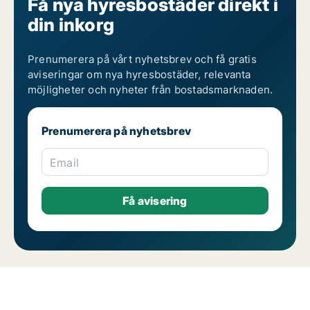
Få nya hyresbostäder direkt i
din inkorg
Prenumerera på vårt nyhetsbrev och få gratis
aviseringar om nya hyresbostäder, relevanta
möjligheter och nyheter från bostadsmarknaden.
Prenumerera på nyhetsbrev
Email