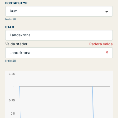
BOSTADSTYP
Rum
Nollställ
STAD
Landskrona
Valda städer:
Radera valda
⨯
Landskrona
Nollställ
1.25
1
0.75
0.5