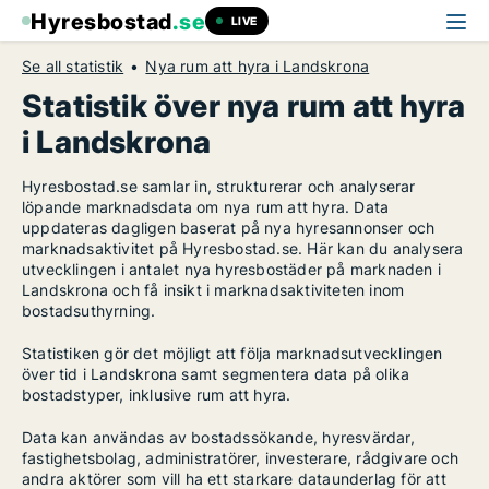
Hyresbostad
.se
LIVE
Se all statistik
Nya rum att hyra i Landskrona
Statistik över nya rum att hyra
i Landskrona
Hyresbostad.se samlar in, strukturerar och analyserar
löpande marknadsdata om nya rum att hyra. Data
uppdateras dagligen baserat på nya hyresannonser och
marknadsaktivitet på Hyresbostad.se. Här kan du analysera
utvecklingen i antalet nya hyresbostäder på marknaden i
Landskrona och få insikt i marknadsaktiviteten inom
bostadsuthyrning.
Statistiken gör det möjligt att följa marknadsutvecklingen
över tid i Landskrona samt segmentera data på olika
bostadstyper, inklusive rum att hyra.
Data kan användas av bostadssökande, hyresvärdar,
fastighetsbolag, administratörer, investerare, rådgivare och
andra aktörer som vill ha ett starkare dataunderlag för att