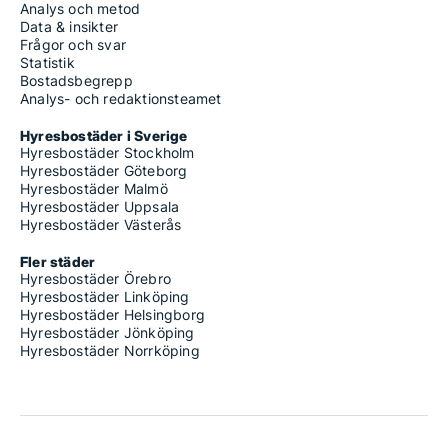
Analys och metod
Data & insikter
Frågor och svar
Statistik
Bostadsbegrepp
Analys- och redaktionsteamet
Hyresbostäder i Sverige
Hyresbostäder Stockholm
Hyresbostäder Göteborg
Hyresbostäder Malmö
Hyresbostäder Uppsala
Hyresbostäder Västerås
Fler städer
Hyresbostäder Örebro
Hyresbostäder Linköping
Hyresbostäder Helsingborg
Hyresbostäder Jönköping
Hyresbostäder Norrköping