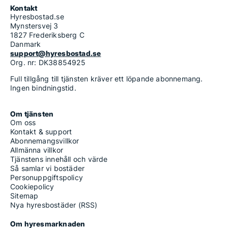
Kontakt
Hyresbostad.se
Mynstersvej 3
1827 Frederiksberg C
Danmark
support@hyresbostad.se
Org. nr: DK38854925
Full tillgång till tjänsten kräver ett löpande abonnemang.
Ingen bindningstid.
Om tjänsten
Om oss
Kontakt & support
Abonnemangsvillkor
Allmänna villkor
Tjänstens innehåll och värde
Så samlar vi bostäder
Personuppgiftspolicy
Cookiepolicy
Sitemap
Nya hyresbostäder (RSS)
Om hyresmarknaden