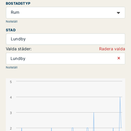
BOSTADSTYP
Rum
Nollställ
STAD
Lundby
Valda städer:
Radera valda
⨯
Lundby
Nollställ
5
4
3
2