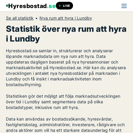
Hyresbostad
.se
LIVE
Se all statistik
Nya rum att hyra i Lundby
Statistik över nya rum att hyra
i Lundby
Hyresbostad.se samlar in, strukturerar och analyserar
löpande marknadsdata om nya rum att hyra. Data
uppdateras dagligen baserat på nya hyresannonser och
marknadsaktivitet på Hyresbostad.se. Här kan du analysera
utvecklingen i antalet nya hyresbostäder på marknaden i
Lundby och få insikt i marknadsaktiviteten inom
bostadsuthyrning.
Statistiken gör det möjligt att följa marknadsutvecklingen
över tid i Lundby samt segmentera data på olika
bostadstyper, inklusive rum att hyra.
Data kan användas av bostadssökande, hyresvärdar,
fastighetsbolag, administratörer, investerare, rådgivare och
andra aktörer som vill ha ett starkare dataunderlag för att