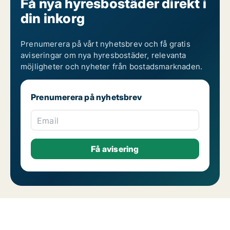
Få nya hyresbostäder direkt i
din inkorg
Prenumerera på vårt nyhetsbrev och få gratis
aviseringar om nya hyresbostäder, relevanta
möjligheter och nyheter från bostadsmarknaden.
Prenumerera på nyhetsbrev
Email