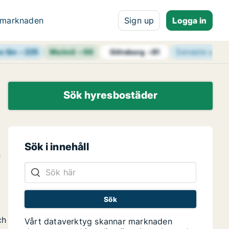
 marknaden
Sign up
Logga in
s län
+
225
Malmö
+
66
Senaste uppd
Göteborg
+
81
Sök hyresbostäder
Sök i innehåll
n
ch
Vårt dataverktyg skannar marknaden