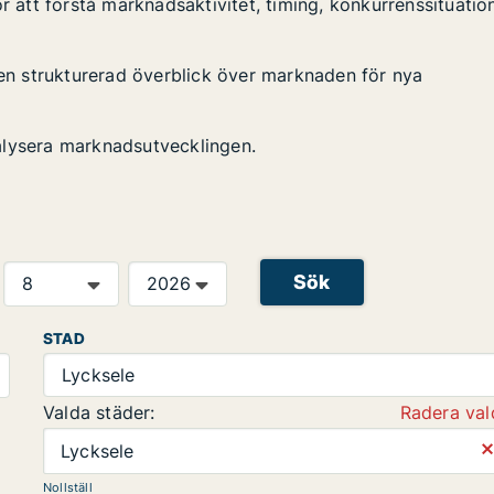
r att förstå marknadsaktivitet, timing, konkurrenssituatio
 en strukturerad överblick över marknaden för nya
alysera marknadsutvecklingen.
Sök
STAD
Lycksele
Valda städer:
Radera val
⨯
Lycksele
Nollställ