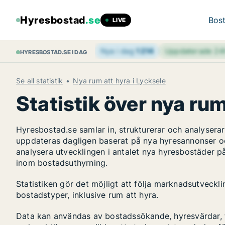
Hyresbostad
.se
Bost
LIVE
Nya i dag
1 214
Uppdaterade 2
HYRESBOSTAD.SE I DAG
Se all statistik
Nya rum att hyra i Lycksele
Statistik över nya rum
Hyresbostad.se samlar in, strukturerar och analyser
uppdateras dagligen baserat på nya hyresannonser o
analysera utvecklingen i antalet nya hyresbostäder p
inom bostadsuthyrning.
Statistiken gör det möjligt att följa marknadsutveckl
bostadstyper, inklusive rum att hyra.
Data kan användas av bostadssökande, hyresvärdar, fa