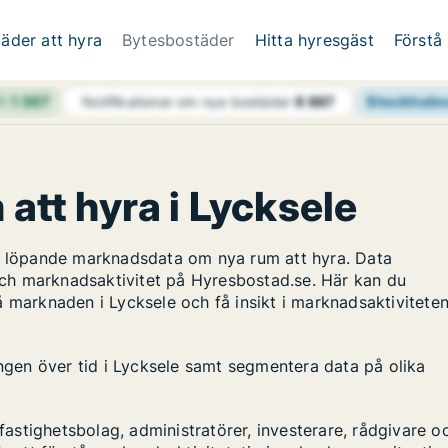
äder att hyra
Bytesbostäder
Hitta hyresgäst
Förstå
4h
1 367
Stockholm
Notifikationer om nya bostäder
8 887
 att hyra i Lycksele
ar löpande marknadsdata om nya rum att hyra. Data
ch marknadsaktivitet på Hyresbostad.se. Här kan du
å marknaden i Lycksele och få insikt i marknadsaktivitete
ingen över tid i Lycksele samt segmentera data på olika
stighetsbolag, administratörer, investerare, rådgivare o