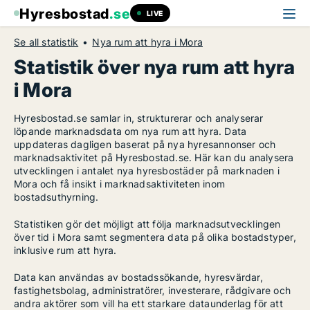
Hyresbostad
.se
LIVE
Se all statistik
Nya rum att hyra i Mora
Statistik över nya rum att hyra
i Mora
Hyresbostad.se samlar in, strukturerar och analyserar
löpande marknadsdata om nya rum att hyra. Data
uppdateras dagligen baserat på nya hyresannonser och
marknadsaktivitet på Hyresbostad.se. Här kan du analysera
utvecklingen i antalet nya hyresbostäder på marknaden i
Mora och få insikt i marknadsaktiviteten inom
bostadsuthyrning.
Statistiken gör det möjligt att följa marknadsutvecklingen
över tid i Mora samt segmentera data på olika bostadstyper,
inklusive rum att hyra.
Data kan användas av bostadssökande, hyresvärdar,
fastighetsbolag, administratörer, investerare, rådgivare och
andra aktörer som vill ha ett starkare dataunderlag för att