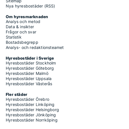
Sitemap
Nya hyresbostäder (RSS)
Om hyresmarknaden
Analys och metod
Data & insikter
Frågor och svar
Statistik
Bostadsbegrepp
Analys- och redaktionsteamet
Hyresbostäder i Sverige
Hyresbostäder Stockholm
Hyresbostäder Göteborg
Hyresbostäder Malmö
Hyresbostäder Uppsala
Hyresbostäder Västerås
Fler städer
Hyresbostäder Örebro
Hyresbostäder Linköping
Hyresbostäder Helsingborg
Hyresbostäder Jönköping
Hyresbostäder Norrköping