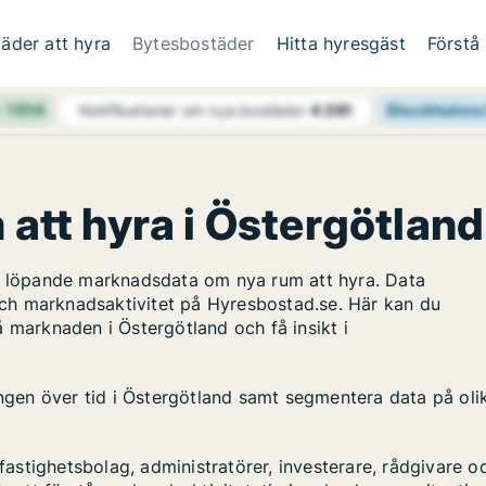
äder att hyra
Bytesbostäder
Hitta hyresgäst
Förstå
h
1 514
Stockholms 
Notifikationer om nya bostäder
4 291
 att hyra i Östergötland
ar löpande marknadsdata om nya rum att hyra. Data
ch marknadsaktivitet på Hyresbostad.se. Här kan du
 marknaden i Östergötland och få insikt i
ingen över tid i Östergötland samt segmentera data på oli
stighetsbolag, administratörer, investerare, rådgivare o