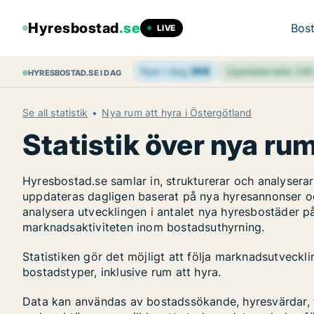
Hyresbostad
.se
Bost
LIVE
Nya i dag
268
Uppdaterade 24
HYRESBOSTAD.SE I DAG
Se all statistik
Nya rum att hyra i Östergötland
Statistik över nya rum
Hyresbostad.se samlar in, strukturerar och analyser
uppdateras dagligen baserat på nya hyresannonser o
analysera utvecklingen i antalet nya hyresbostäder på
marknadsaktiviteten inom bostadsuthyrning.
Statistiken gör det möjligt att följa marknadsutveckl
bostadstyper, inklusive rum att hyra.
Data kan användas av bostadssökande, hyresvärdar, fa