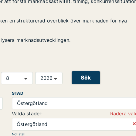
r att förstå marknadsaktivitet, timing, konkurrenssituatio
tiken en strukturerad överblick över marknaden för nya
alysera marknadsutvecklingen.
Sök
STAD
Östergötland
Valda städer:
Radera val
⨯
Östergötland
Nollställ