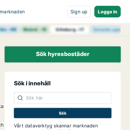
 marknaden
Sign up
Logga in
län
+
98
Malmö
+
15
Senaste uppdate
Göteborg
+
17
Sök hyresbostäder
Sök i innehåll
ka
ch
Vårt dataverktyg skannar marknaden