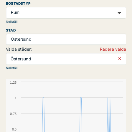
BOSTADSTYP
Rum
Nollställ
STAD
Östersund
Valda städer:
Radera valda
⨯
Östersund
Nollställ
1.25
1
0.75
0.5