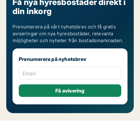
Få nya hyresbostäder direkt i
din inkorg
Prenumerera på vårt nyhetsbrev och få gratis
aviseringar om nya hyresbostäder, relevanta
möjligheter och nyheter från bostadsmarknaden.
Prenumerera på nyhetsbrev
Email