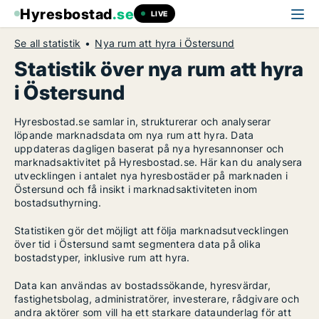
Hyresbostad
.se
LIVE
Se all statistik
Nya rum att hyra i Östersund
Statistik över nya rum att hyra
i Östersund
Hyresbostad.se samlar in, strukturerar och analyserar
löpande marknadsdata om nya rum att hyra. Data
uppdateras dagligen baserat på nya hyresannonser och
marknadsaktivitet på Hyresbostad.se. Här kan du analysera
utvecklingen i antalet nya hyresbostäder på marknaden i
Östersund och få insikt i marknadsaktiviteten inom
bostadsuthyrning.
Statistiken gör det möjligt att följa marknadsutvecklingen
över tid i Östersund samt segmentera data på olika
bostadstyper, inklusive rum att hyra.
Data kan användas av bostadssökande, hyresvärdar,
fastighetsbolag, administratörer, investerare, rådgivare och
andra aktörer som vill ha ett starkare dataunderlag för att