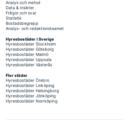
Analys och metod
Data & insikter
Frågor och svar
Statistik
Bostadsbegrepp
Analys- och redaktionsteamet
Hyresbostäder i Sverige
Hyresbostäder Stockholm
Hyresbostäder Göteborg
Hyresbostäder Malmö
Hyresbostäder Uppsala
Hyresbostäder Västerås
Fler städer
Hyresbostäder Örebro
Hyresbostäder Linköping
Hyresbostäder Helsingborg
Hyresbostäder Jönköping
Hyresbostäder Norrköping