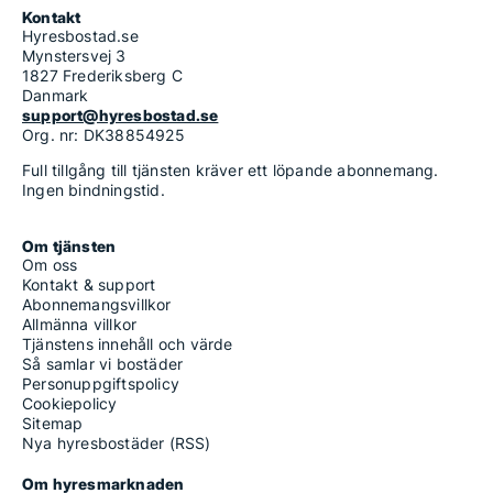
Kontakt
Hyresbostad.se
Mynstersvej 3
1827 Frederiksberg C
Danmark
support@hyresbostad.se
Org. nr: DK38854925
Full tillgång till tjänsten kräver ett löpande abonnemang.
Ingen bindningstid.
Om tjänsten
Om oss
Kontakt & support
Abonnemangsvillkor
Allmänna villkor
Tjänstens innehåll och värde
Så samlar vi bostäder
Personuppgiftspolicy
Cookiepolicy
Sitemap
Nya hyresbostäder (RSS)
Om hyresmarknaden