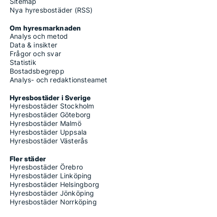
Sitemap
Nya hyresbostäder (RSS)
Om hyresmarknaden
Analys och metod
Data & insikter
Frågor och svar
Statistik
Bostadsbegrepp
Analys- och redaktionsteamet
Hyresbostäder i Sverige
Hyresbostäder Stockholm
Hyresbostäder Göteborg
Hyresbostäder Malmö
Hyresbostäder Uppsala
Hyresbostäder Västerås
Fler städer
Hyresbostäder Örebro
Hyresbostäder Linköping
Hyresbostäder Helsingborg
Hyresbostäder Jönköping
Hyresbostäder Norrköping