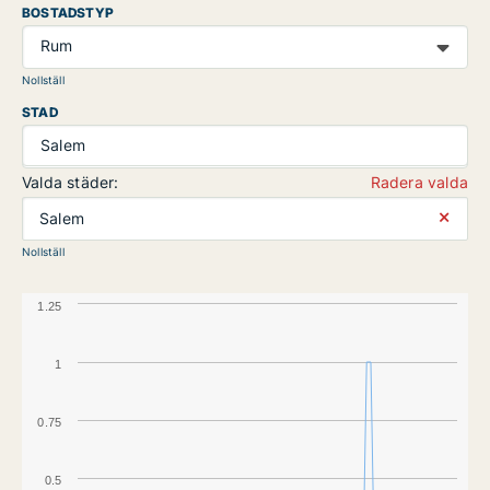
BOSTADSTYP
Rum
Nollställ
STAD
Salem
Valda städer:
Radera valda
⨯
Salem
Nollställ
1.25
1
0.75
0.5