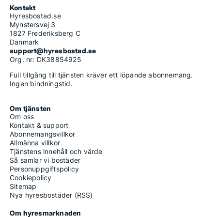
Kontakt
Hyresbostad.se
Mynstersvej 3
1827 Frederiksberg C
Danmark
support@hyresbostad.se
Org. nr: DK38854925
Full tillgång till tjänsten kräver ett löpande abonnemang.
Ingen bindningstid.
Om tjänsten
Om oss
Kontakt & support
Abonnemangsvillkor
Allmänna villkor
Tjänstens innehåll och värde
Så samlar vi bostäder
Personuppgiftspolicy
Cookiepolicy
Sitemap
Nya hyresbostäder (RSS)
Om hyresmarknaden