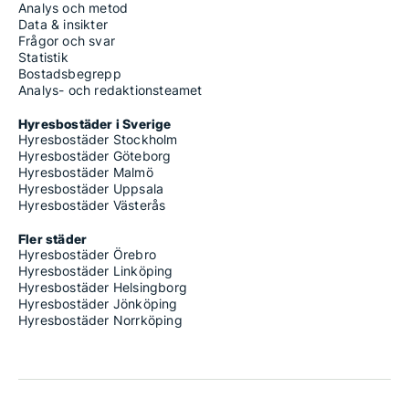
Analys och metod
Data & insikter
Frågor och svar
Statistik
Bostadsbegrepp
Analys- och redaktionsteamet
Hyresbostäder i Sverige
Hyresbostäder Stockholm
Hyresbostäder Göteborg
Hyresbostäder Malmö
Hyresbostäder Uppsala
Hyresbostäder Västerås
Fler städer
Hyresbostäder Örebro
Hyresbostäder Linköping
Hyresbostäder Helsingborg
Hyresbostäder Jönköping
Hyresbostäder Norrköping