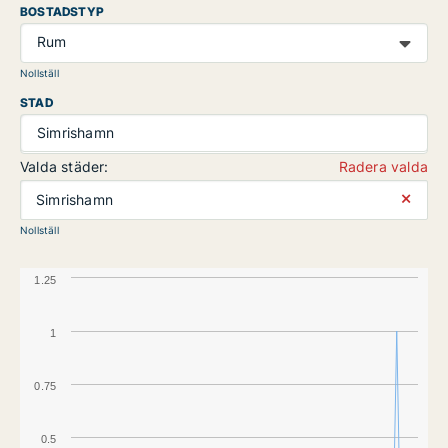
BOSTADSTYP
Rum
Nollställ
STAD
Simrishamn
Valda städer:
Radera valda
⨯
Simrishamn
Nollställ
1.25
1
0.75
0.5