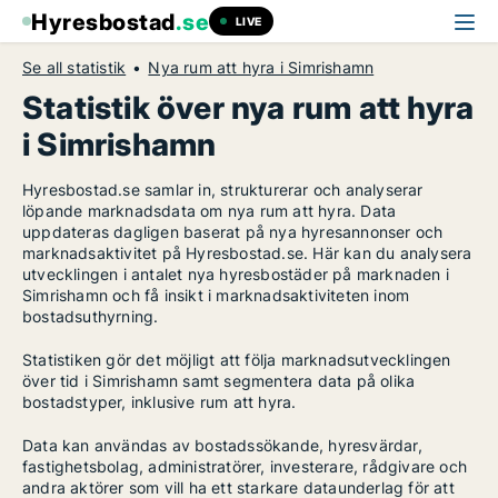
Hyresbostad
.se
LIVE
Se all statistik
Nya rum att hyra i Simrishamn
Statistik över nya rum att hyra
i Simrishamn
Hyresbostad.se samlar in, strukturerar och analyserar
löpande marknadsdata om nya rum att hyra. Data
uppdateras dagligen baserat på nya hyresannonser och
marknadsaktivitet på Hyresbostad.se. Här kan du analysera
utvecklingen i antalet nya hyresbostäder på marknaden i
Simrishamn och få insikt i marknadsaktiviteten inom
bostadsuthyrning.
Statistiken gör det möjligt att följa marknadsutvecklingen
över tid i Simrishamn samt segmentera data på olika
bostadstyper, inklusive rum att hyra.
Data kan användas av bostadssökande, hyresvärdar,
fastighetsbolag, administratörer, investerare, rådgivare och
andra aktörer som vill ha ett starkare dataunderlag för att