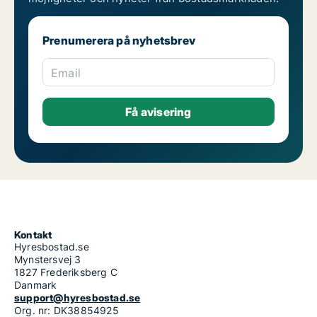
Prenumerera på nyhetsbrev
Email
Kontakt
Hyresbostad.se
Mynstersvej 3
1827 Frederiksberg C
Danmark
support@hyresbostad.se
Org. nr: DK38854925