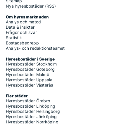
Sitemap
Nya hyresbostäder (RSS)
Om hyresmarknaden
Analys och metod
Data & insikter
Frågor och svar
Statistik
Bostadsbegrepp
Analys- och redaktionsteamet
Hyresbostäder i Sverige
Hyresbostäder Stockholm
Hyresbostäder Göteborg
Hyresbostäder Malmö
Hyresbostäder Uppsala
Hyresbostäder Västerås
Fler städer
Hyresbostäder Örebro
Hyresbostäder Linköping
Hyresbostäder Helsingborg
Hyresbostäder Jönköping
Hyresbostäder Norrköping