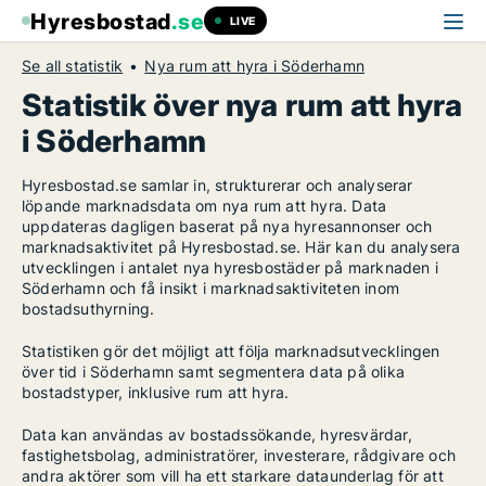
Hyresbostad
.se
LIVE
Se all statistik
Nya rum att hyra i Söderhamn
Statistik över nya rum att hyra
i Söderhamn
Hyresbostad.se samlar in, strukturerar och analyserar
löpande marknadsdata om nya rum att hyra. Data
uppdateras dagligen baserat på nya hyresannonser och
marknadsaktivitet på Hyresbostad.se. Här kan du analysera
utvecklingen i antalet nya hyresbostäder på marknaden i
Söderhamn och få insikt i marknadsaktiviteten inom
bostadsuthyrning.
Statistiken gör det möjligt att följa marknadsutvecklingen
över tid i Söderhamn samt segmentera data på olika
bostadstyper, inklusive rum att hyra.
Data kan användas av bostadssökande, hyresvärdar,
fastighetsbolag, administratörer, investerare, rådgivare och
andra aktörer som vill ha ett starkare dataunderlag för att